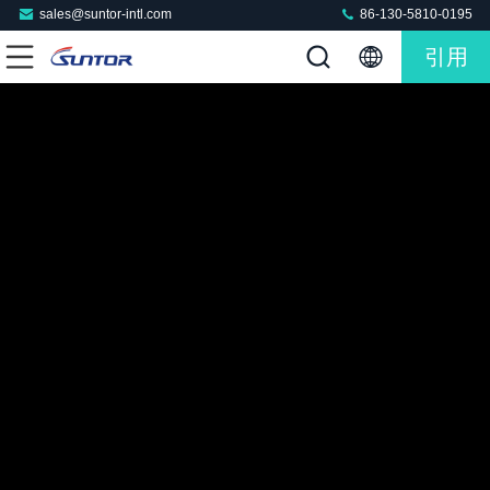
sales@suntor-intl.com
86-130-5810-0195
引用