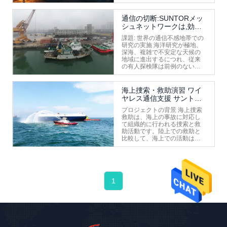
ネットワークの混雑伝統的通
信インフラストラクチャに挑
戦し続けています. 運用上の要
通信の切断:SUNTORメッ
求に応えるためサントールは,
シュネットワークは,効率
広窄帯域統合都市消防通信の 3
的な科学ミッションのた
段階の運用ソリューションを
課題: 世界の通信不感地帯での
めに無人船を動かす
導入しました安定したコマン
研究の実施 海洋研究が極地、
ド通信,迅速な展開,都市消防の
深海、複雑で不安定な天候の
シナリオにおける部門間相互
地域に進出するにつれ、従来
運用性をサポートするために
の有人探検隊は前例のない安
設計されています. 背景: 都市
全上のリスクと運用上のハー
消防 救助 の コミュニケーショ
ドルに直面しています。氷原
ン の 要求 が 増大 し て いる
や嵐が起こりやすい地帯を航
海上捜索・救助演習 ワイ
現代の都市では 緊急事態対策
行することは、乗組員が乗っ
ヤレス通信支援 サントー
の環境が 複雑になりつつあり
た船舶にとって危険であり、
ル
ます 高層ビルと地下空間 密
一部の地域は人間が長時間滞
プロジェクトの背景 海上捜索
度...
在するのにまったく適してい
救助は、海上の事故に対応し
ません。 論理的な解決策は、
て組織的に行われる捜索と救
無人水上艦 (USV) の艦隊を配
助活動です。陸上での救助と
備することです。これらのロ
比較して、海上での活動は予
ボットボートは、海底マッピ
測不能で、技術的に難しく、
ング、水のサンプリング、生
費用もかかります。緊急対応
物学的観察、氷の監視などの
能力を向上させ、潜在的なギ
リスクの高いタスクを実行で
ャップを特定し、部門間の連
きます。ただし、これらのミ
携を強化するために、天津海
ッションエリアは通常、陸地
1
事局は大規模な海上捜索救助
から遠く離れており、公衆ネ
訓練を実施しました。 プロジ
ットワーク ...
ェクトの要件 5海里の範囲内
で、この訓練には1つの主要指
揮船と6つの補助船が参加しま
した。各船には放送品質のカ
メラが搭載されていました。