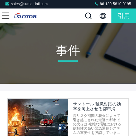
sales@suntor-intl.com
86-130-5810-0195
引用
事件
サントール 緊急対応の効
率を向上させる都市消防
コミュニケーション3段階
高リスク期間の花火によって
の運用ソリューションを
引き起こされた最近の都市で
導入
の火災は,複雑な環境における
信頼性の高い緊急通信システ
ムの重要性を強調しています.