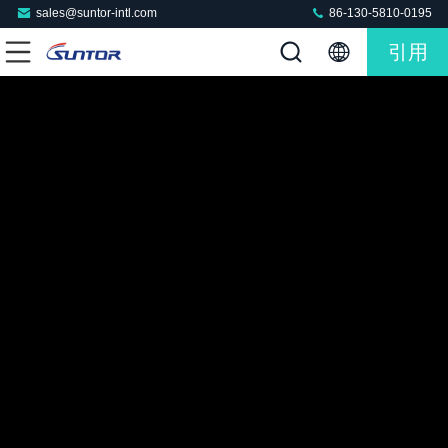
sales@suntor-intl.com
86-130-5810-0195
引用