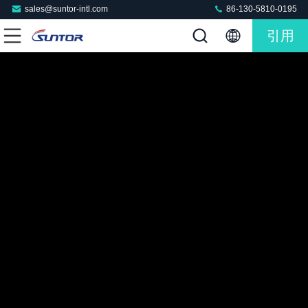
sales@suntor-intl.com
86-130-5810-0195
引用