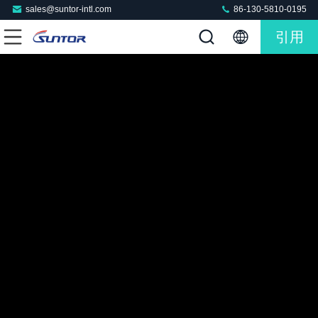
sales@suntor-intl.com
86-130-5810-0195
引用