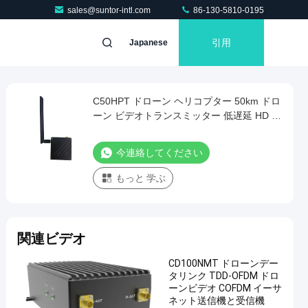
sales@suntor-intl.com
86-130-5810-0195
引用
Japanese
C50HPT ドローン ヘリコプター 50km ドロ
ーン ビデオトランスミッター 低遅延 HD 狭
帯無線システム
今連絡してください
もっと 学ぶ
関連ビデオ
CD100NMT ドローンデー
タリンク TDD-OFDM ドロ
ーンビデオ COFDM イーサ
ネット送信機と受信機