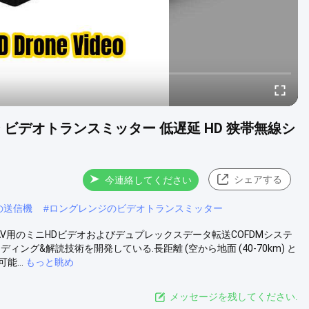
ーン ビデオトランスミッター 低遅延 HD 狭帯無線シ
シェアする
今連絡してください
信の送信機
#
ロングレンジのビデオトランスミッター
Tは,UAV用のミニHDビデオおよびデュプレックスデータ転送COFDMシステ
コーディング&解読技術を開発している.長距離 (空から地面 (40-70km) と
能...
もっと眺め
メッセージを残してください.