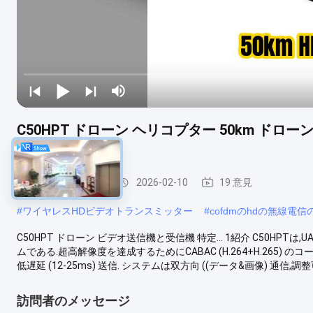
C50HPT ドローン ヘリコプター 50km ドロ
ステム
COFDM の送信機
2026-02-10
19 意見
#
ワイヤレスHDビデオトランスミッター
#
cofdmのhdの無線電
C50HPT ドローン ビデオ送信機と受信機 特定... 1紹介 C50HP
ムである.超高解像度を達成するためにCABAC (H.264+H.265) の
低遅延 (12-25ms) 送信. システムは双方向 ((データ&画像) 通信,調整可
訪問者のメッセージ