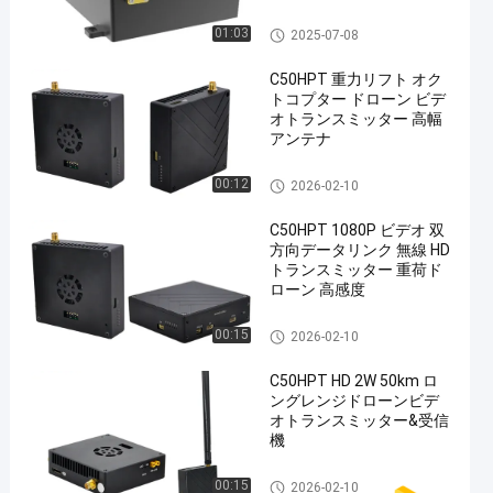
COFDM の送信機
01:03
2025-07-08
C50HPT 重力リフト オク
トコプター ドローン ビデ
オトランスミッター 高幅
アンテナ
COFDM の送信機
00:12
2026-02-10
C50HPT 1080P ビデオ 双
方向データリンク 無線 HD
トランスミッター 重荷ド
ローン 高感度
COFDM の送信機
00:15
2026-02-10
C50HPT HD 2W 50km ロ
ングレンジドローンビデ
オトランスミッター&受信
機
COFDM の送信機
00:15
2026-02-10