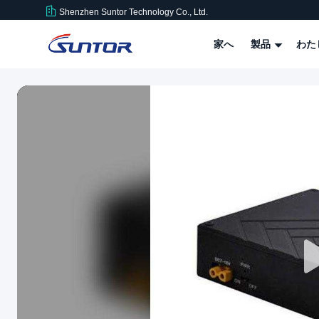
Shenzhen Suntor Technology Co., Ltd.
家へ
製品
わた