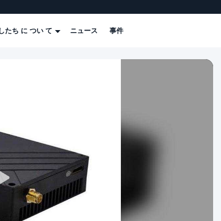
したち に つい て
ニュース
事件