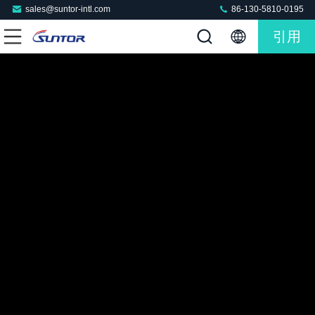
sales@suntor-intl.com
86-130-5810-0195
引用