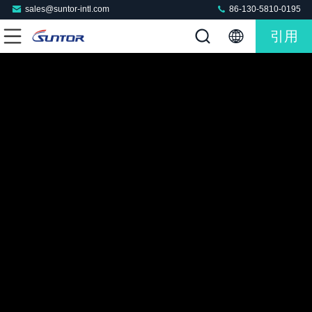
sales@suntor-intl.com
86-130-5810-0195
引用