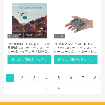
ビデオ
ビデオ
CD100NMT UAV/ドローン用
CD15NMT-V3 2.4GHz 15-
長距離COFDMトランスミッ
20KM COFDM トランスミッ
ター,ダブルアンテナMIMO設
ター エーサネットポート付き
計,最大150km
軽量 ドローン用
最もよい価格を得なさい
最もよい価格を得なさい
1
2
3
4
5
6
7
8