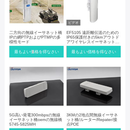
ビデオ
二方向の無線イーサネット橋
EF5105 遠距離伝送のための
IPの網PTPおよびPTMPの多
IP65保護付きの5kmアウトド
様性モード
アワイヤレスイーサネットブ
リッジ
最もよい価格を得なさい
最もよい価格を得なさい
5G高い発電300mbpsの無線
3KMの2地点間無線イーサネ
イーサネット橋oemの無線橋
ット橋/ルーター/Repater/接
5745-5825MH
点POE