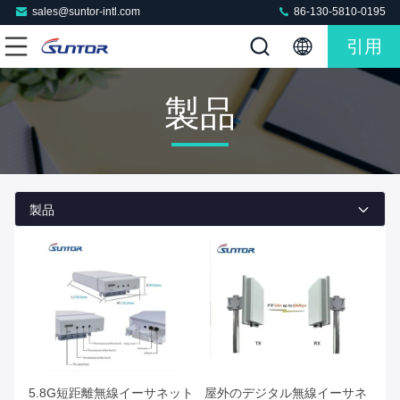
sales@suntor-intl.com
86-130-5810-0195
引用
製品
製品
5.8G短距離無線イーサネット
屋外のデジタル無線イーサネ