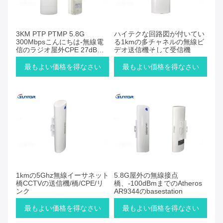
3KM PTP PTMP 5.8G
ハイテクな回路図が付いてい
300Mbpsこんにちは-無線電
る1kmの多チャネルの無線ビ
信のラジオ屋外CPE 27dBm
デオ送信機そして受信機
に動力を与えて下さい
最もよい価格を得なさい
最もよい価格を得なさい
1kmの5Ghz無線イーサネット
5.8G屋外の無線接点
橋CCTVの送信機/橋/CPE/リ
橋、-100dBmまでのAtheros
ンク
AR9344のbasestation
最もよい価格を得なさい
最もよい価格を得なさい