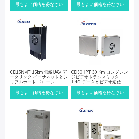
最もよい価格を得なさい
最もよい価格を得なさい
CD15NMT 15km 無線UAV デ
CD30HPT 30 Km ロングレン
ータリンク イーサネットとシ
ジビデオトランスミッタ
リアルポート ドローン
1.4G データとビデオ送信装
置
最もよい価格を得なさい
最もよい価格を得なさい