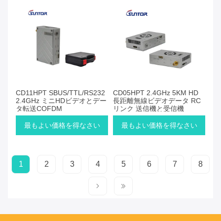
CD11HPT SBUS/TTL/RS232
CD05HPT 2.4GHz 5KM HD
2.4GHz ミニHDビデオとデー
長距離無線ビデオデータ RC
タ転送COFDM
リンク 送信機と受信機
最もよい価格を得なさい
最もよい価格を得なさい
1
2
3
4
5
6
7
8