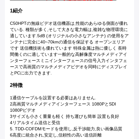
1紹介
C50HPTの無線ビデオ送信機器は,性能のあらゆる側面が優れ
ている. 種類が多く,そして大きな電力幅は,複雑な物理環境に
適しています.5dB (オリジナルの小さなアンテナ) の使用をア
ンテナに完全に40~70kmの通信を保証する オープンエリア
です 送信機技術も優れています 特殊金属は熱に優しく 長時
間働くのに適しています一般的な高解像度マルチメディアイ
ンターフェースミニインターフェースの信号入力インタフェ
ースで高画質のマルチメディアビデオを同時にディスプレイ
とPCに出力できます.
2特徴
1通信ケーブルを設置する必要はありません.
2高画質マルチメディアインターフェース 1080PとSDI
1080Pビデオ
3サイズも小さく重量も軽く 持ち運びも簡単 設置も良好
4リアルタイム送信と受信
5. TDD-COFDMモードを使用し,反干渉能力,良い画像品質
6高度に統合され,安定し,信頼性の高い送信距離