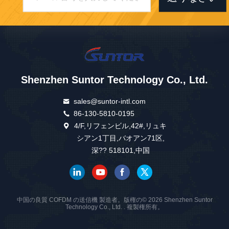
Shenzhen Suntor Technology Co., Ltd.
sales@suntor-intl.com
86-130-5810-0195
4/F,リフェンビル,42#,リュキ
シアン1丁目,バオアン71区,
深?? 518101,中国
中国の良質 COFDM の送信機 製造者。版権の© 2026 Shenzhen Suntor
Technology Co., Ltd. . 複製権所有。