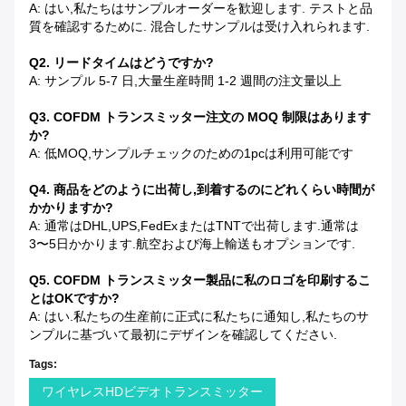
A: はい,私たちはサンプルオーダーを歓迎します. テストと品
質を確認するために. 混合したサンプルは受け入れられます.
Q2. リードタイムはどうですか?
A: サンプル 5-7 日,大量生産時間 1-2 週間の注文量以上
Q3. COFDM トランスミッター注文の MOQ 制限はあります
か?
A: 低MOQ,サンプルチェックのための1pcは利用可能です
Q4. 商品をどのように出荷し,到着するのにどれくらい時間が
かかりますか?
A: 通常はDHL,UPS,FedExまたはTNTで出荷します.通常は
3〜5日かかります.航空および海上輸送もオプションです.
Q5. COFDM トランスミッター製品に私のロゴを印刷するこ
とはOKですか?
A: はい.私たちの生産前に正式に私たちに通知し,私たちのサ
ンプルに基づいて最初にデザインを確認してください.
Tags:
ワイヤレスHDビデオトランスミッター