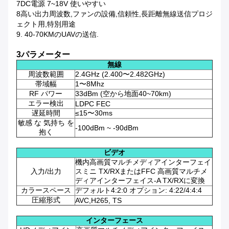
7DC電源 7~18V 使いやすい
8高い出力周波数,ファンの設備,信頼性,長距離無線送信プロジ
ェクト用,特別用途
9. 40-70KMのUAVの送信.
3パラメーター
無線
周波数範囲
2.4GHz (2.400〜2.482GHz)
帯域幅
1〜8Mhz
RF パワー
33dBm (空から地面40~70km)
エラー検出
LDPC FEC
遅延時間
≤15〜30ms
敏感 な 気持ち を
-100dBm ~ -90dBm
抱く
ビデオ
機内高画質マルチメディアインターフェイ
入力/出力
スミニ TX/RXまたはFFC 高画質マルチメ
ディアインターフェイス-A TX/RXに変換
カラースペース
デフォルト4:2:0 オプション: 4:22/4:4:4
圧縮形式
AVC,H265, TS
インターフェース