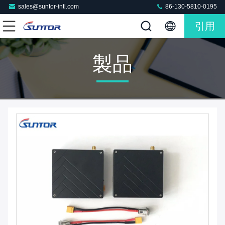
sales@suntor-intl.com
86-130-5810-0195
引用
製品