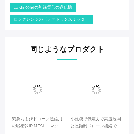
cofdmのhdの無線電信の送信機
ロングレンジのビデオトランスミッター
同じようなプロダクト
緊急およびドローン通信用
小規模で低電力で高速展開
C
の戦術的IP MESHコマンド
と長距離ドローン接続でド
ュ
ステーション
ローンメッシュラジオを最
ラ