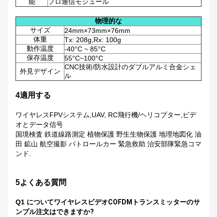
能
プロ通信モジュール
物理的な
サイズ
24mm×73mm×76mm
体重
Tx: 208g,Rx: 100g
動作温度
-40°C ~ 85°C
保存温度
55°C~100°C
CNC技術/防水設計のダブルアルミ合金シェ
外見デザイン
ル
4適用する
ワイヤレスFPVシステム,UAV, RC飛行機/ヘリコプター,ビデ
オとデータ信号
国境検査 鉄道線路測定 植物保護 野生生物保護 地理地図化 油
田 鉱山 航空撮影 パトロールカー 緊急救助 治安部隊緊急コマ
ンド.
5よくある質問
Q1 について
ワイヤレスビデオCOFDMトランスミッターのサ
ンプル注文はできますか?