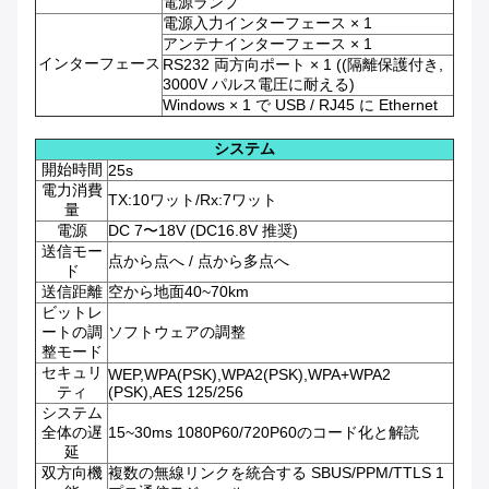
電源ランプ
電源入力インターフェース × 1
アンテナインターフェース × 1
インターフェース
RS232 両方向ポート × 1 ((隔離保護付き,
3000V パルス電圧に耐える)
Windows × 1 で USB / RJ45 に Ethernet
システム
開始時間
25s
電力消費
TX:10ワット/Rx:7ワット
量
電源
DC 7〜18V (DC16.8V 推奨)
送信モー
点から点へ / 点から多点へ
ド
送信距離
空から地面40~70km
ビットレ
ートの調
ソフトウェアの調整
整モード
セキュリ
WEP,WPA(PSK),WPA2(PSK),WPA+WPA2
ティ
(PSK),AES 125/256
システム
全体の遅
15~30ms 1080P60/720P60のコード化と解読
延
双方向機
複数の無線リンクを統合する SBUS/PPM/TTLS 1