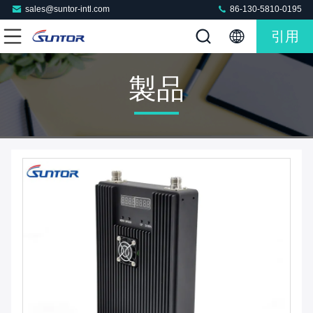
sales@suntor-intl.com
86-130-5810-0195
引用
製品