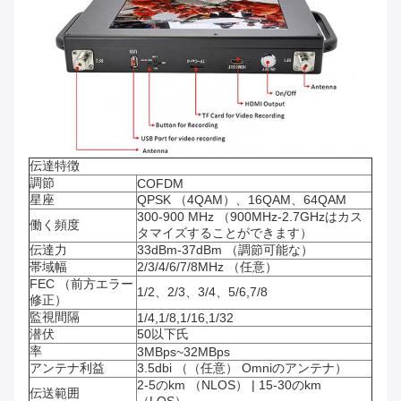
伝達特徴
調節
COFDM
星座
QPSK （4QAM）、16QAM、64QAM
300-900 MHz （900MHz-2.7GHzはカス
働く頻度
タマイズすることができます）
伝達力
33dBm-37dBm （調節可能な）
帯域幅
2/3/4/6/7/8MHz （任意）
FEC （前方エラー
1/2、2/3、3/4、5/6,7/8
修正）
監視間隔
1/4,1/8,1/16,1/32
潜伏
50以下氏
率
3MBps~32MBps
アンテナ利益
3.5dbi （（任意） Omniのアンテナ）
2-5のkm （NLOS） | 15-30のkm
伝送範囲
（LOS）