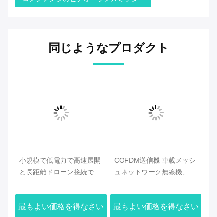
同じようなプロダクト
用
小規模で低電力で高速展開
COFDM送信機 車載メッシ
ア
ンド
と長距離ドローン接続でド
ュネットワーク無線機、2U
ク
ローンメッシュラジオを最
ラックマウント、中央ゲー
オ
適化
トウェイ不要の無線通信を
シ
さい
最もよい価格を得なさい
最もよい価格を得なさい
最
サポート
ル