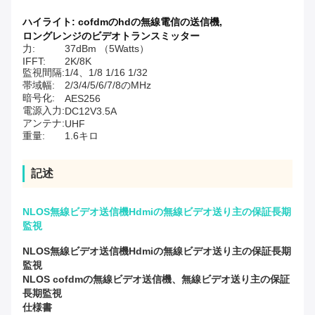
ハイライト:
cofdmのhdの無線電信の送信機
,
ロングレンジのビデオトランスミッター
力:
37dBm （5Watts）
IFFT:
2K/8K
監視間隔:
1/4、1/8 1/16 1/32
帯域幅:
2/3/4/5/6/7/8のMHz
暗号化:
AES256
電源入力:
DC12V3.5A
アンテナ:
UHF
重量:
1.6キロ
記述
NLOS無線ビデオ送信機Hdmiの無線ビデオ送り主の保証長期
監視
NLOS無線ビデオ送信機Hdmiの無線ビデオ送り主の保証長期
監視
NLOS cofdmの無線ビデオ送信機、無線ビデオ送り主の保証
長期監視
仕様書