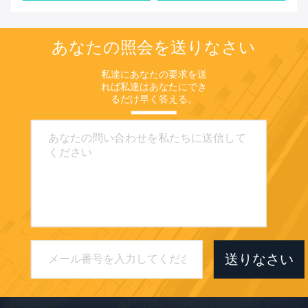
ォ
あなたの照会を送りなさい
私達にあなたの要求を送
れば私達はあなたにでき
るだけ早く答える。
送りなさい