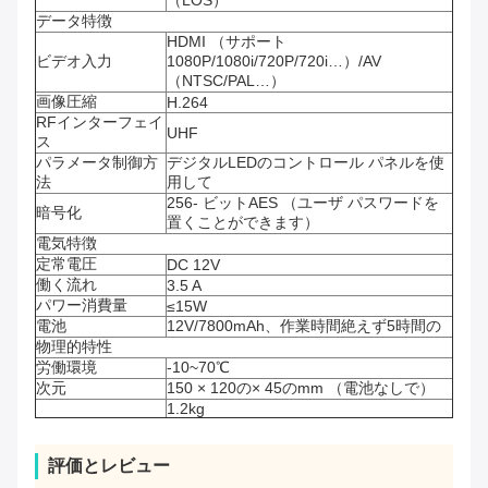
データ特徴
HDMI （サポート
ビデオ入力
1080P/1080i/720P/720i…）/AV
（NTSC/PAL…）
画像圧縮
H.264
RFインターフェイ
UHF
ス
パラメータ制御方
デジタルLEDのコントロール パネルを使
法
用して
256- ビットAES （ユーザ パスワードを
暗号化
置くことができます）
電気特徴
定常電圧
DC 12V
働く流れ
3.5 A
パワー消費量
≤15W
電池
12V/7800mAh、作業時間絶えず5時間の
物理的特性
労働環境
-10~70℃
次元
150 × 120の× 45のmm （電池なしで）
1.2kg
評価とレビュー