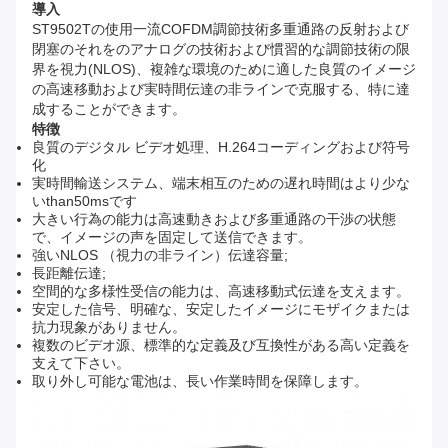
導入
ST9502Tの使用一流COFDM調節技術多重通路の反射および
閉塞のそれをのアナログの技術および慣習的な調節技術の限
界を視力(NLOS)、複雑な環境のために適した良質のイメージ
の高速移動および実時間伝達の非ラインで克服する、特に達
成することができます。
特徴
良質のデジタル ビデオ処理、H.264コーディングおよび符号
化
実時間輸送システム、端末相互のための遅れ時間はより少な
いthan50msです
大きい行為の能力は高速動きおよび多重通路の干渉の状態
で、イメージの声を固定して送信できます。
強いNLOS （視力の非ライン）伝達容量;
長距離伝達;
空間的な多様性受信の能力は、高速移動式伝達を支えます。
安定した信号、明確な、安定したイメージにモザイクまたは
抗力現象がありません。
複数のビデオ源、標準的な定義及び互換性がある高い定義を
支えて下さい。
取り外し可能な電池は、長い作業時間を保障します。