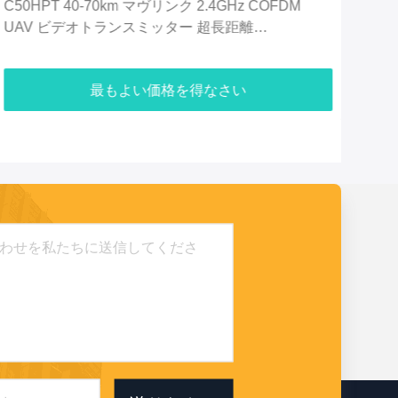
C50HPT UVA ビデオリンク メーカー COFDM ビデ
C5
オ トランスミッター データ&ビデオ 送信システム
ッタ
ッ
最もよい価格を得なさい