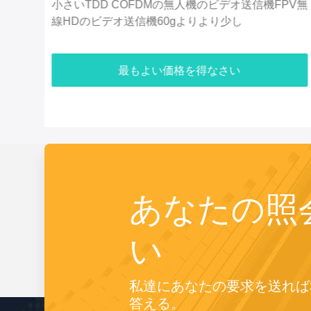
PV無
経済2.4G 5km 720P UAVの無人機のビデオ送信機
HDMIのビデオ及び複式アパートのデータ・リンク
最もよい価格を得なさい
あなたの照
い
私達にあなたの要求を送れば
答える。