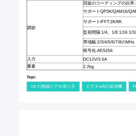
回旋のコーディングの比率:1/2
サポートQPSK/QAM16/QA
サポートIFFT:2K/8K
調節
監視間隔:1/4、1/8 1/16 1/3
帯域幅:2/3/4/5/6/7/8のMHz
暗号化:AES256
入力
DC12V/3.5A
重量
2.2kg
Tags:
hd の無線ビデオ送り主
ビデオwifiの送信機