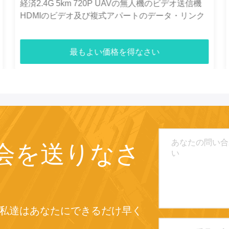
C50HPT 40-70km マヴリンク 2.4GHz COFDM
UAV ビデオトランスミッター 超長距離
UP/Downlink
最もよい価格を得なさい
会を送りなさ
私達はあなたにできるだけ早く