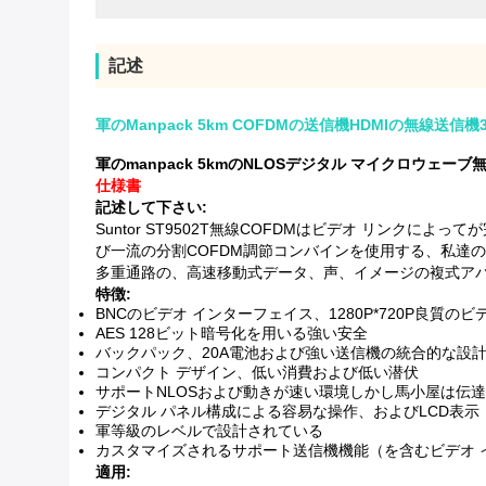
記述
軍のManpack 5km COFDMの送信機HDMIの無線送信機3
軍のmanpack 5kmのNLOSデジタル マイクロウェ
仕様書
記述して下さい:
Suntor ST9502T無線COFDMはビデオ リンク
び一流の分割COFDM調節コンバインを使用する、私達の
多重通路の、高速移動式データ、声、イメージの複式ア
特徴:
BNCのビデオ インターフェイス、1280P*720P良質のビ
AES 128ビット暗号化を用いる強い安全
バックパック、20A電池および強い送信機の統合的な設
コンパクト デザイン、低い消費および低い潜伏
サポートNLOSおよび動きが速い環境しかし馬小屋は伝
デジタル パネル構成による容易な操作、およびLCD表示
軍等級のレベルで設計されている
カスタマイズされるサポート送信機機能（を含むビデオ 
適用: