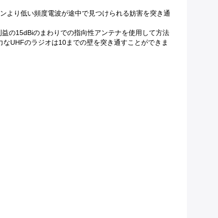
インより低い頻度電波が途中で見つけられる妨害を突き通
利益の15dBiのまわりでの指向性アンテナを使用して方法
力なUHFのラジオは10までの壁を突き通すことができま