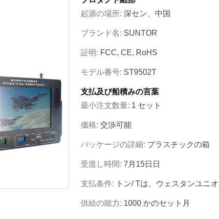
起源の場所:
深セン、中国
ブランド名:
SUNTOR
証明:
FCC, CE, RoHS
モデル番号:
ST9502T
支払及び船積みの言葉
最小注文数量:
1 セット
価格:
交渉可能
パッケージの詳細:
プラスチックの箱
受渡し時間:
7月15日日
支払条件:
トン/ Tは、ウェスタンユニ
供給の能力:
1000 かのセット月