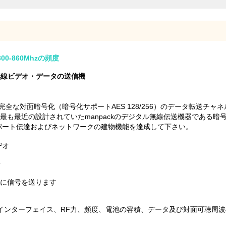
00-860Mhzの頻度
ーブ無線ビデオ・データの送信機
によってが完全な対面暗号化（暗号化サポートAES 128/256）のデータ転
最も最近の設計されていたmanpackのデジタル無線伝送機器である
パート伝達およびネットワークの建物機能を達成して下さい。
デオ
計
達に信号を送ります
インターフェイス、RF力、頻度、電池の容積、データ及び対面可聴周