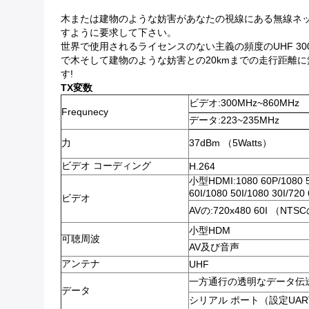
木または建物のような妨害があなたの視線にある無線ネッ
すように要求して下さい。
世界で使用されるライセンスのない主義の頻度のUHF 30
で木そして建物のような妨害との20kmまでの走行距離に
す!
TX変数
ビデオ:300MHz~860MHz
Frequnecy
データ:223~235MHz
力
37dBm （5Watts）
ビデオ コーディング
H.264
小型HDMI:1080 60P/1080 5
60I/1080 50I/1080 30I/
ビデオ
AVの:720x480 60I （NT
小型HDM
可聴周波
AV及び音声
アンテナ
UHF
一方通行の透明なデータ伝送（
データ
シリアル ポート（設定UART