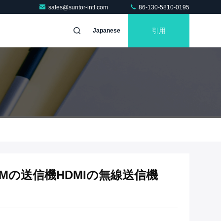
sales@suntor-intl.com
86-130-5810-0195
引用
Japanese
OFDMの送信機HDMIの無線送信機