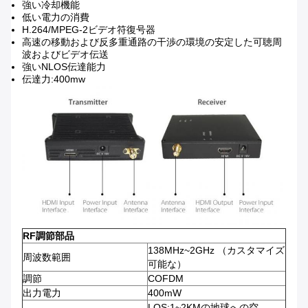
強い冷却機能
低い電力の消費
H.264/MPEG-2ビデオ符復号器
高速の移動および反多重通路の干渉の環境の安定した可聴周
波およびビデオ伝送
強いNLOS伝達能力
伝達力:400mw
RF調節部品
138MHz~2GHz （カスタマイズ
周波数範囲
可能な）
調節
COFDM
出力電力
400mW
LOS:1~2KMの地球への空