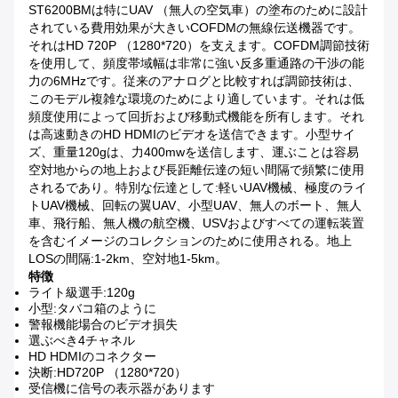
ST6200BMは特にUAV （無人の空気車）の塗布のために設計
されている費用効果が大きいCOFDMの無線伝送機器です。
それはHD 720P （1280*720）を支えます。COFDM調節技術
を使用して、頻度帯域幅は非常に強い反多重通路の干渉の能
力の6MHzです。従来のアナログと比較すれば調節技術は、
このモデル複雑な環境のためにより適しています。それは低
頻度使用によって回折および移動式機能を所有します。それ
は高速動きのHD HDMIのビデオを送信できます。小型サイ
ズ、重量120gは、力400mwを送信します、運ぶことは容易
空対地からの地上および長距離伝達の短い間隔で頻繁に使用
されるであり。特別な伝達として:軽いUAV機械、極度のライ
トUAV機械、回転の翼UAV、小型UAV、無人のボート、無人
車、飛行船、無人機の航空機、USVおよびすべての運転装置
を含むイメージのコレクションのために使用される。地上
LOSの間隔:1-2km、空対地1-5km。
特徴
ライト級選手:120g
小型:タバコ箱のように
警報機能場合のビデオ損失
選ぶべき4チャネル
HD HDMIのコネクター
決断:HD720P （1280*720）
受信機に信号の表示器があります