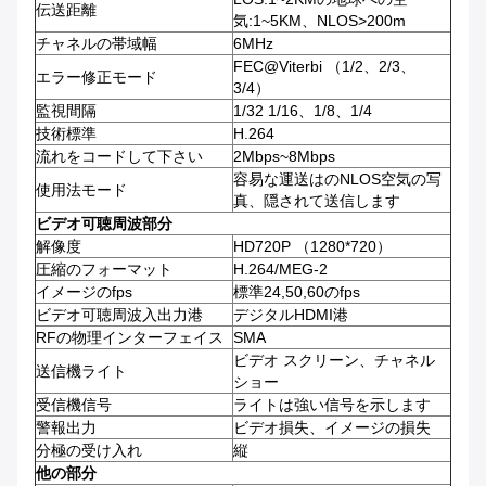
伝送距離
気:1~5KM、NLOS>200m
チャネルの帯域幅
6MHz
FEC@Viterbi （1/2、2/3、
エラー修正モード
3/4）
監視間隔
1/32 1/16、1/8、1/4
技術標準
H.264
流れをコードして下さい
2Mbps~8Mbps
容易な運送はのNLOS空気の写
使用法モード
真、隠されて送信します
ビデオ可聴周波部分
解像度
HD720P （1280*720）
圧縮のフォーマット
H.264/MEG-2
イメージのfps
標準24,50,60のfps
ビデオ可聴周波入出力港
デジタルHDMI港
RFの物理インターフェイス
SMA
ビデオ スクリーン、チャネル
送信機ライト
ショー
受信機信号
ライトは強い信号を示します
警報出力
ビデオ損失、イメージの損失
分極の受け入れ
縦
他の部分