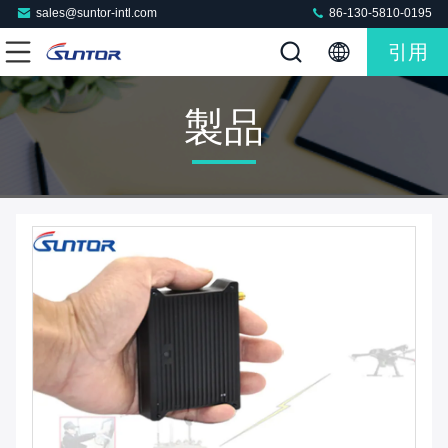
sales@suntor-intl.com
86-130-5810-0195
引用
製品