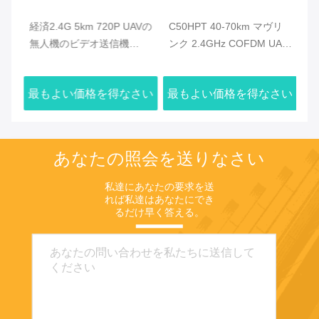
無人
経済2.4G 5km 720P UAVの
C50HPT 40-70km マヴリ
C
線
無人機のビデオ送信機
ンク 2.4GHz COFDM UAV
ク
より
HDMIのビデオ及び複式ア
ビデオトランスミッター 超
オ
パートのデータ・リンク
長距離 UP/Downlink
タ
さい
最もよい価格を得なさい
最もよい価格を得なさい
最
あなたの照会を送りなさい
私達にあなたの要求を送
れば私達はあなたにでき
るだけ早く答える。