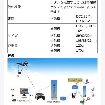
ボタンを点検することは再始動
他の機能
ボタンおよびチャネルによって
来ます
DC2.75港、
電源
送信機
DC9-16V
DC5.5、DC9-
受信機
16V
サイズ
送信機
89*62*22mm
受信機
108*88*21mm
純重量
送信機
120g
受信機
170g
解決