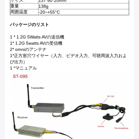
サイズ:
137*80*20mm
重量
138g
周囲温度
-20~+55°C
パッケージのリスト
1 * 1.2G 5Watts AVの送信機
1* 1.2G 5watts AVの受信機
2* omniのアンテナ
1*正方形穴ワイヤー（入力、ビデオ入力、可聴周波入力およ
び出力）
1 *マニュアル