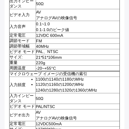
出力インピー
50Ω
ダンス
AV
ビデオ入力
アナログAVの映像信号
0.1~1.0
入力音声
0.1-1.0のピーク値
定常電圧
12VDC 600mA
調節モード
FM
調節帯域幅
40MHz
ビデオ モード
PAL、NTSC
サイズ:
21*51*106mm
重量
220g
周囲温度
-20~+55°C
マイクロウェーブ イメージの受信機の索引
1100の1140の1180のMHz
1120の1160の1200のMHz
入力頻度
1240の1280の1320の1360のMHz
入力インピー
50Ω
ダンス
ビデオ モード
PAL/NTSC
AV
ビデオ出力
アナログAVの映像信号
定常電圧
12VDC500mA