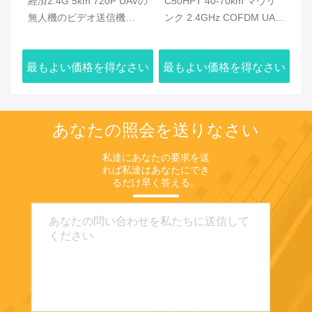
無人
経済2.4G 5km 720P UAVの
C50HPT 40-70km マヴリ
C
線
無人機のビデオ送信機
ンク 2.4GHz COFDM UAV
ク
より
HDMIのビデオ及び複式ア
ビデオトランスミッター 超
オ
パートのデータ・リンク
長距離 UP/Downlink
タ
さい
最もよい価格を得なさい
最もよい価格を得なさい
最
あなたの照会を送りなさい
私達にあなたの要求を送
れば私達はあなたにでき
るだけ早く答える。