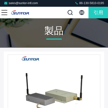
sales@suntor-intl.com
86-130-5810-0195
引用
製品