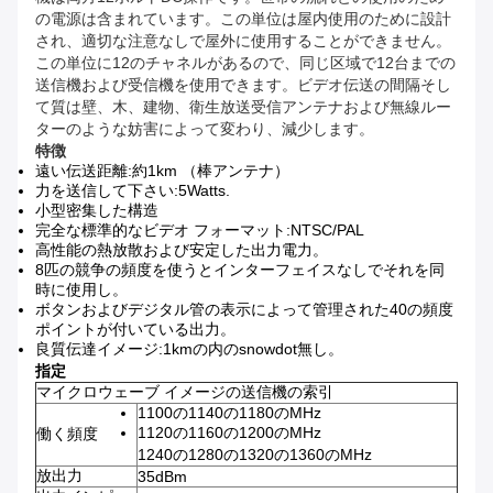
の電源は含まれています。この単位は屋内使用のために設計
され、適切な注意なしで屋外に使用することができません。
この単位に12のチャネルがあるので、同じ区域で12台までの
送信機および受信機を使用できます。ビデオ伝送の間隔そし
て質は壁、木、建物、衛生放送受信アンテナおよび無線ルー
ターのような妨害によって変わり、減少します。
特徴
遠い伝送距離:約1km （棒アンテナ）
力を送信して下さい:5Watts.
小型密集した構造
完全な標準的なビデオ フォーマット:NTSC/PAL
高性能の熱放散および安定した出力電力。
8匹の競争の頻度を使うとインターフェイスなしでそれを同
時に使用し。
ボタンおよびデジタル管の表示によって管理された40の頻度
ポイントが付いている出力。
良質伝達イメージ:1kmの内のsnowdot無し。
指定
マイクロウェーブ イメージの送信機の索引
1100の1140の1180のMHz
1120の1160の1200のMHz
働く頻度
1240の1280の1320の1360のMHz
放出力
35dBm