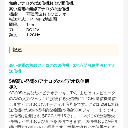
無線アナログの送信機および受信機
,
高い発電の無線アナログの送信機
機能:
可聴周波およびビデオ
転送方式:
、PTMP 2地点間
間隔:
1km
力:
DC12V
頻度:
1.2GHz
記述
高い発電の無線アナログの送信機、2地点間可聴周波ビデオ
送信機
5W高い発電のアナログのビデオ送信機
導入
ST-095はあなたのビデオデッキ、TV、またはコンピュータ
のAVの入力ジャッキに接続する受信機に1.2GHz送信機送信
しますビデオおよびオーディオ信号をです。この1.2GHz無線
送信機のための標準的な範囲は視線9800フィートまでです。
送信機は証明されるFCCの部15です。コンボこの送信機/受
信機はビデオおよび音声を送信できます。送信機および受信
機は両方12ボルトDC操作です。世帯の流れとの使用のため