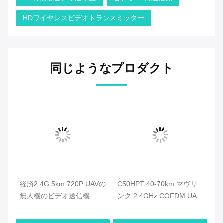
HDワイヤレスビデオトランスミッター
同じようなプロダクト
無人
経済2.4G 5km 720P UAVの
C50HPT 40-70km マヴリ
C
線
無人機のビデオ送信機
ンク 2.4GHz COFDM UAV
ク
より
HDMIのビデオ及び複式ア
ビデオトランスミッター 超
オ
パートのデータ・リンク
長距離 UP/Downlink
タ