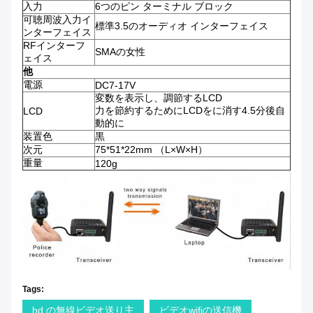
入力
6つのピン ターミナル ブロック
可聴周波入力イ
標準3.5のオーディオ インターフェイス
ンターフェイス
RFインターフ
SMAの女性
ェイス
他
電源
DC7-17V
変数を表示し、調節するLCD
力を節約するためにLCDをに消す4.5分後自
LCD
動的に
装置色
黒
次元
75*51*22mm （L×W×H）
重量
120g
Tags:
hd の無線ビデオ送り主
ビデオwifiの送信機