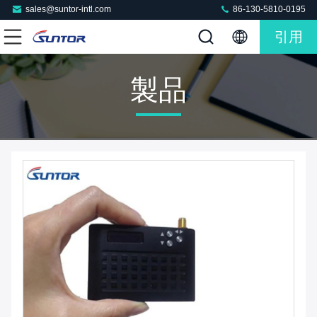
sales@suntor-intl.com
86-130-5810-0195
引用
製品