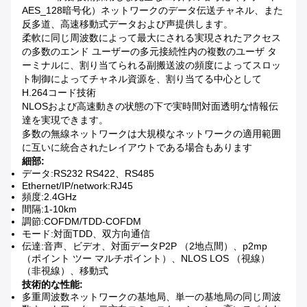
AES_128暗号化）ネットワークのデータ伝送チャネル、また
反多道、高速移動式データおよび声提供します。
柔軟に同じ周波数によって最大にされる実現されたアクセス
の多数のエンド ユーザーの多元接続性内の複数のユーザ タ
ーミナルに、割り当てられる副搬送波の頻度によってスロッ
ト制御によってチャネル資源を、割り当てる中心として
H.264コード技術
NLOSおよび高速動きの状態の下で実時間対面透明な情報伝
達を実現できます。
多数の無線ネットワークは大規模なネットワークの適用範囲
に互いに統合されたレイアウトである場合もあります
細部:
データ:RS232 RS422、RS485
Ethernet/IP/network:RJ45
頻度:2.4GHz
間隔:1-10km
調節:COFDM/TDD-COFDM
モード:対面TDD、双方向通信
伝達:音声、ビデオ、対面データP2P （2地点間）、p2mp
（ポイント ツー マルチポイント）、NLOS LOS （視線）
（非視線）、移動式
技術的な性能:
多重周波数ネットワークの基地局、単一の基地局の同じ周波