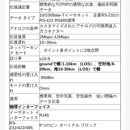
標準的なTCP/IPの透明な伝達、連続非同期
伝達議定書
データ
10/100Bate-Tイーサネット、企業RS-232の
データ タイプ
RS-422-RS485標準
カスタマイズされたアナログの可聴周波入
アナログの音声
力コネクター
伝送速度
2Mbps~12Mbps
伝達遅れ
10~30ms
ネットワーキン
、ポイント多ポイントに2地点間
グ モード
誤り率
≤10-6
goundで横:1-10km （LOS）、空対地:8-
伝送距離
20km、海10-30km （LOS）で横
感受性の受け入
-99dBm
れ
モードの受け入
Omni
れ
携帯用、空中写真、空気操作、短い間隔の
適用
データ伝送
物理インターフェイス
イーサネット イ
RJ45
ンターフェイス
RS-
6つのピン ターミナル ブロック
232/422/485