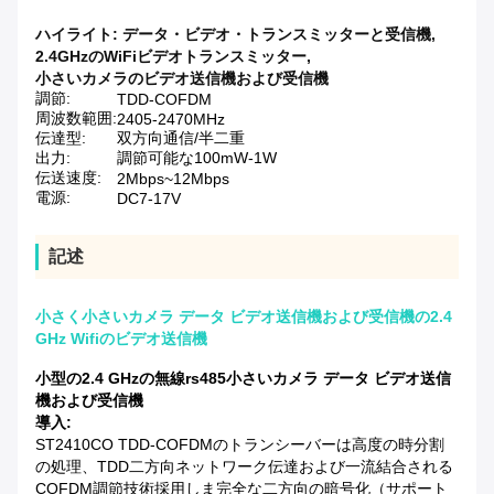
ハイライト:
データ・ビデオ・トランスミッターと受信機
,
2.4GHzのWiFiビデオトランスミッター
,
小さいカメラのビデオ送信機および受信機
調節:
TDD-COFDM
周波数範囲:
2405-2470MHz
伝達型:
双方向通信/半二重
出力:
調節可能な100mW-1W
伝送速度:
2Mbps~12Mbps
電源:
DC7-17V
記述
小さく小さいカメラ データ ビデオ送信機および受信機の2.4
GHz Wifiのビデオ送信機
小型の2.4 GHzの無線rs485小さいカメラ データ ビデオ送信
機および受信機
導入:
ST2410CO TDD-COFDMのトランシーバーは高度の時分割
の処理、TDD二方向ネットワーク伝達および一流結合される
COFDM調節技術採用しま完全な二方向の暗号化（サポート