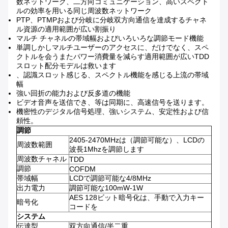
数ネットワーク、二方向コミュニケーション、高いスペクト
ルの効率を用いる同じ周波数ネットワーク
PTP、PTMPおよび分岐に分岐双方向通信を達成するチャネ
ル資源の適用範囲が広い割振り
マルチ チャネルの帯域幅およびいろいろな調節モード機能
単調しかしマルチユーザーのアクセスに、だけでなく、スペ
クトルを会うまたパワー消費量を減らす適用範囲が広いTDD
スロット配分モデルは救います
、認識スロット感じる、スペクトル機能を感じる上流の帯域
幅
強い回折の能力および反多道の機能
ビデオ音声を送信でき、等は同期に、高速信号を送ります。
機密性のデジタル信号処理、強いシステム、安定性および信
頼性。
調節
2405-2470MHzは（調節可能な）、LCDの
周波数範囲
波長1Mhzを調節します
周波数チャネル
TDD
調節
COFDM
帯域幅
LCDで調節可能な4/8MHz
出力電力
調節可能な100mW-1W
AES 128ビット暗号化は、手動で入力キー
暗号化
コードを
システム
伝達型
双方向通信/半二重