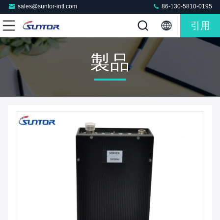
sales@suntor-intl.com
86-130-5810-0195
引用
製品