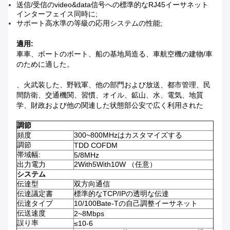
送信/受信のvideo&data信号への標準的なRJ45イーサネット
インターフェイス同時に;
サポート高水準の等級の応用システムの性能;
適用:
車車、ボートのボート、船の基地局造る、車航空機の建物/車
のために適した。
、火武装した、野戦軍、他の部門および放送、都市管理、民
間防衛、交通機関、習慣、オイル、鉱山、水、電気、地質
学、財政および他の関連した状態部公安で広く利用された
調節
頻度
300~800MHzはカスタマイズする
調節
TDD COFDM
帯域幅:
5/8MHz
出力電力
2With5With10W （任意）
システム
伝達型
双方向通信
伝達議定書
標準的なTCP/IPの透明な伝達
伝達タイプ
10/100Bate-Tの自己調整イーサネット
伝送速度
2~8Mbps
誤り率
≤10-6