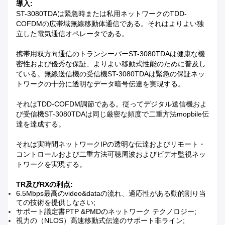
導入:
ST-3080TDAは緊急時または私用ネットワークのTDD-
COFDMの広帯域無線移動体通信である。それはよりよい独
立した電気通信オペレータである。
携帯用双方向通信のトランシーバーST-3080TDAは健康な機
密性および優秀な保証、よりよい移動式性能のために普及し
ている。無線送信機の受信機ST-3080TDAは緊急の保証ネッ
トワークの十分に透明なデータ暗号伝達を実現する。
それはTDD-COFDM調節である。従ってデジタル送信機およ
び受信機ST-3080TDAは同じ厳密な頻度で二重方法mopbile伝
達を達成する。
それは実時間ネットワークIPの透明な伝達およびリモート・
コントロールおよび二重方法可聴周波およびビデオ監視ネッ
トワークを実現する。
TR及びRXの利点:
6.5Mbps最高のvideo&dataの流れ、適応性がある動的割り当
ての技術を提供しなさい;
サポート議定書PTP &PMDのネットワーク テクノロジー;
視力の（NLOS）高速移動式伝達のサポート非ライン;