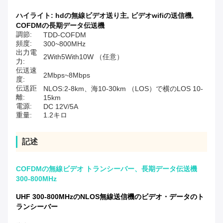
ハイライト:
hdの無線ビデオ送り主
,
ビデオwifiの送信機
,
COFDMの長期データ伝送機
調節:
TDD-COFDM
頻度:
300~800MHz
出力電
2With5With10W （任意）
力:
伝送速
2Mbps~8Mbps
度:
伝送距
NLOS:2-8km、海10-30km （LOS）で横のLOS 10-
離:
15km
電源:
DC 12V/5A
重量:
1.2キロ
記述
COFDMの無線ビデオ トランシーバー、長期データ伝送機
300-800MHz
UHF 300-800MHzのNLOS無線送信機のビデオ・データのト
ランシーバー