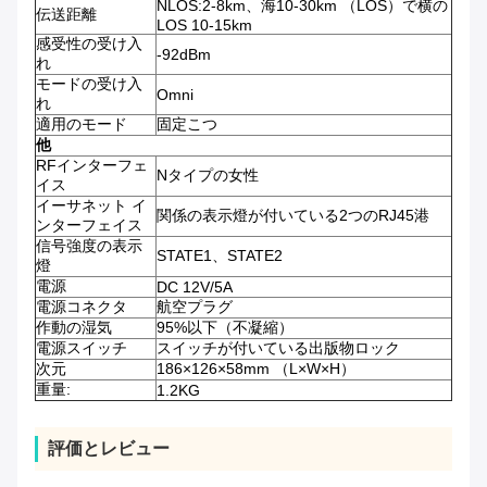
NLOS:2-8km、海10-30km （LOS）で横の
伝送距離
LOS 10-15km
感受性の受け入
-92dBm
れ
モードの受け入
Omni
れ
適用のモード
固定こつ
他
RFインターフェ
Nタイプの女性
イス
イーサネット イ
関係の表示燈が付いている2つのRJ45港
ンターフェイス
信号強度の表示
STATE1、STATE2
燈
電源
DC 12V/5A
電源コネクタ
航空プラグ
作動の湿気
95%以下（不凝縮）
電源スイッチ
スイッチが付いている出版物ロック
次元
186×126×58mm （L×W×H）
重量:
1.2KG
評価とレビュー