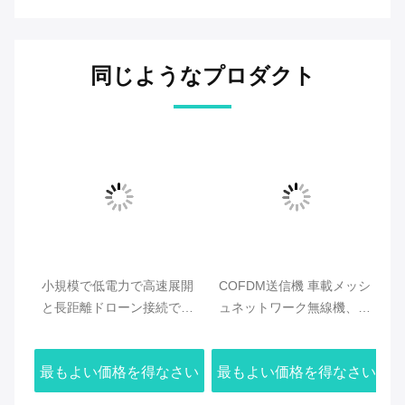
同じようなプロダクト
用
小規模で低電力で高速展開
COFDM送信機 車載メッシ
ア
ンド
と長距離ドローン接続でド
ュネットワーク無線機、2U
ク
ローンメッシュラジオを最
ラックマウント、中央ゲー
オ
適化
トウェイ不要の無線通信を
シ
さい
最もよい価格を得なさい
最もよい価格を得なさい
最
サポート
ル
ォ