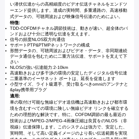
い潜伏伝達からの高精細度のビデオ伝送チャネルをエンドツ
ーエンド提供します。達成の実時間、多重通路の、高速移動
式データの、可聴周波および映像信号伝達のためによい。
特徴:
TDD-COFDMチャネル調節技術は、動きが速い、超全体のバ
ンドおよび十分に透明な伝達を支えます。
信号の頻度NLOS双方向通信
サポートPTP&PTMPネットワークの構成
形態データの、可聴周波およびビデオ・データ、非同期連続
データ通信を包むために二重方法伝達、サポートを支えて下
さい
NLOSの強い伝達能力:2-10km
高速動きおよび多干渉の環境の安定したディジタル信号伝達
二重基準のイーサネット ポートは、延長を促進します
小型サイズ、ライト級選手、受け取るべきomniのアンテナと
&play携帯用プラグ
適用:
車の取付け可能な無線ビデオ送信機は高速動きおよび都市環
境を含むすべての環境に険しい無線ビデオ リンクを確立する
ための理想的な解決です。特に、COFDM調節の最も最近の
技術およびMPEG-2/MPEG-4画像圧縮は良質をのNLOS （非
視線）伝達保障します。このシステムは強力で、安定した、
実時間、そして高い定義イメージのより長い伝送範囲を実現