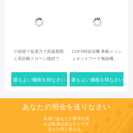
用
小規模で低電力で高速展開
COFDM送信機 車載メッシ
ア
ンド
と長距離ドローン接続でド
ュネットワーク無線機、2U
ク
ローンメッシュラジオを最
ラックマウント、中央ゲー
オ
適化
トウェイ不要の無線通信を
シ
さい
最もよい価格を得なさい
最もよい価格を得なさい
最
サポート
ル
ォ
あなたの照会を送りなさい
私達にあなたの要求を送
れば私達はあなたにでき
るだけ早く答える。