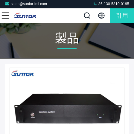
sales@suntor-intl.com
86-130-5810-0195
引用
製品