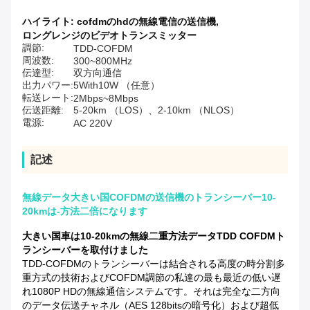
ハイライト:
cofdmのhdの無線電信の送信機
,
ロングレンジのビデオトランスミッター
調節:
TDD-COFDM
周波数:
300~800MHz
伝達型:
双方向通信
出力パワー:
5With10W （任意）
転送レート:
2Mbps~8Mbps
伝送距離:
5-20km （LOS）、2-10km （NLOS）
電源:
AC 220V
記述
無線データ大きい国COFDMの送信機のトランシーバー10-
20kmは-方法二倍になります
大きい国車は10-20kmの無線二重方法データTDD COFDMト
ランシーバーを取付けました
TDD-COFDMのトランシーバーは結合される高度の時分割多
重方式の技術およびCOFDM調節の私達の最も最近の低い遅
れ1080P HDの無線通信システムです。それは完全な二方向
のデータ伝送チャネル（AES 128bitsの暗号化）および超低