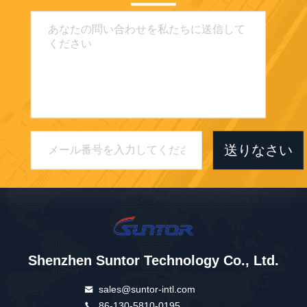
送りなさい
Shenzhen Suntor Technology Co., Ltd.
sales@suntor-intl.com
86-130-5810-0195