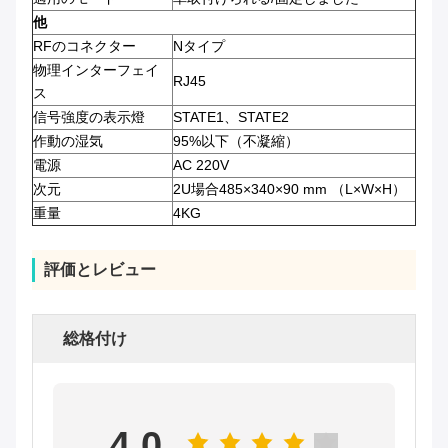
他
RFのコネクター
Nタイプ
物理インターフェイ
RJ45
ス
信号強度の表示燈
STATE1、STATE2
作動の湿気
95%以下（不凝縮）
電源
AC 220V
次元
2U場合485×340×90 mm （L×W×H）
重量
4KG
評価とレビュー
総格付け
4.0