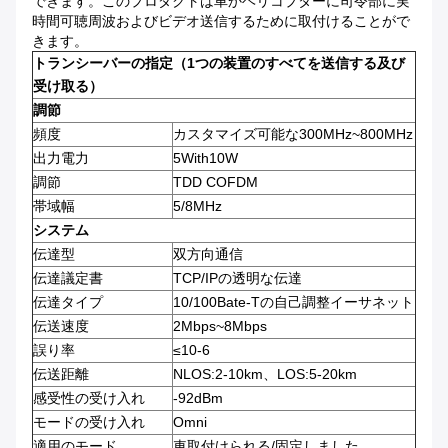
できます。このプロダクトは車かヘリコプターに司令部に実
時間可聴周波およびビデオ送信するために取付けることがで
きます。
トランシーバーの指定（1つの装置のすべてを送信する及び
受け取る）
調節
頻度
カスタマイズ可能な300MHz~800MHz
出力電力
5With10W
調節
TDD COFDM
帯域幅
5/8MHz
システム
伝達型
双方向通信
伝達議定書
TCP/IPの透明な伝達
伝達タイプ
10/100Bate-Tの自己調整イーサネット
伝送速度
2Mbps~8Mbps
誤り率
≤10-6
伝送距離
NLOS:2-10km、LOS:5-20km
感受性の受け入れ
-92dBm
モードの受け入れ
Omni
適用のモード
車取付けられる/固定しました