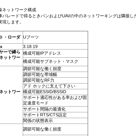
線ネットワーク構成
車パレードで得るときバンおよびUAVの中のネットワーキングは隣接し
実現します。
ト・ローダ
Uブーツ
ux
3.18.19
ヤーで縛ら
構成可能IPアドレス
ネットワー
構成可能サブネット・マスク
調節可能な働く頻度
調節可能な帯域幅
調節可能なRF力
アド ホックに支えて下さい
ネットワー
構成可能ESSID/BSSID
サポート適応性がある率および固
定速度モード
サポート間隔の最適化
サポートRTS/CTS設定
関係の状態表示
調節可能な働く頻度