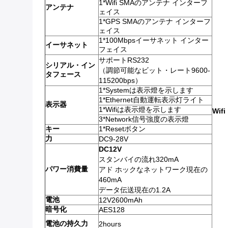
1*Wifi SMAのアンテナ インターフ
アンテナ
ェイス
1*GPS SMAのアンテナ インターフ
ェイス
1*100Mbpsイーサネット インター
イーサネット
フェイス
サポートRS232
シリアル・イン
（調節可能なビット・レート9600-
タフェース
115200bps）
1*Systemは表示燈を示します
1*Ethernet自動運転表示灯ライト
表示器
1*Wifiは表示燈を示します
Wifi
3*Network信号強度の表示燈
キー
1*Resetボタン
力
DC9-28V
DC12V
スタンバイの流れ320mA
パワー消費量
アド ホックなネットワーク現在の
460mA
データ伝送現在の1.2A
電池
12V2600mAh
暗号化
AES128
電池の持久力
2hours