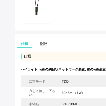
仕様
記述
仕様
ハイライト:
wifiの網目状ネットワーク装置
,
網のwifi装置
二重モード:
TDD
力を送信して下さ
30dBm （1W）
い:
帯域幅:
5/10/20MHz