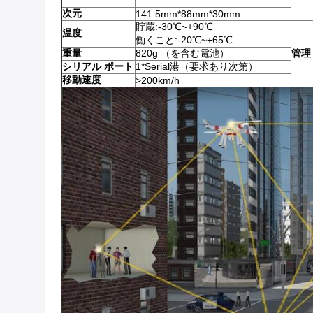
次元
141.5mm*88mm*30mm
貯蔵:-30℃~+90℃
温度
働くこと:-20℃~+65℃
重量
820g （を含む電池）
管理
シリアル ポート
1*Serial港（要求あり次第）
移動速度
>200km/h