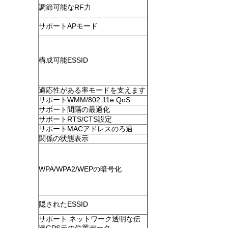
調節可能なRF力
サポートAPモード
構成可能ESSID
適応性がある率モードを支えます
サポートWMM/802.11e QoS
サポート間隔の最適化
サポートRTS/CTS設定
サポートMACアドレスのろ過
関係の状態表示
WPA/WPA2/WEPの暗号化
隠されたESSID
サポート ネットワーク透明な伝