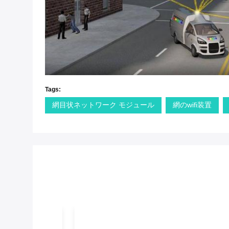
Tags:
網目状ネットワーク モジュール
網のwifi装置