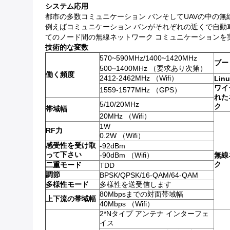
システム応用
都市の多数コミュニケーション バンそしてUAVの中の無
例えばコミュニケーション バンがそれぞれの近くで自動
てのノード間の無線ネットワーク コミュニケーションを
技術的な変数
570~590MHz/1400~1420MHz
ブー
500~1400MHz （要求あり次第）
働く頻度
2412-2462MHz （Wifi）
Lin
ワイ
1559-1577MHz （GPS）
れた
5/10/20MHz
ク
帯域幅
20MHz （Wifi）
1W
RF力
0.2W （Wifi）
感受性を受け取
-92dBm
って下さい
-90dBm （Wifi）
無線
ク
二重モード
TDD
調節
BPSK/QPSK/16-QAM/64-QAM
多様性モード
多様性を送受信します
80Mbpsまでの対面帯域幅
上下流の帯域幅
40Mbps （Wifi）
2*Nタイプ アンテナ インターフェ
イス