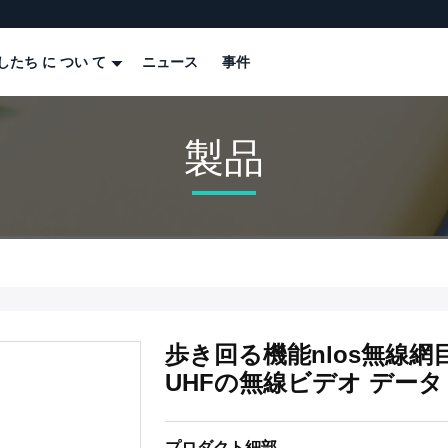
したち に つい て
ニュース
事件
製品
歩き回る機能nlos無線
UHFの無線ビデオ デー
プロダクト細部