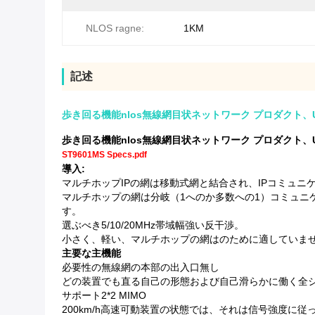
NLOS ragne:
1KM
記述
歩き回る機能nlos無線網目状ネットワーク プロダクト、
歩き回る機能nlos無線網目状ネットワーク プロダクト、
ST9601MS Specs.pdf
導入:
マルチホップIPの網は移動式網と結合され、IPコミュニケーシ
マルチホップの網は分岐（1へのか多数への1）コミュニケー
す。
選ぶべき5/10/20MHz帯域幅強い反干渉。
小さく、軽い、マルチホップの網はのために適していませ
主要な主機能
必要性の無線網の本部の出入口無し
どの装置でも直る自己の形態および自己滑らかに働く全
サポート2*2 MIMO
200km/h高速可動装置の状態では、それは信号強度に