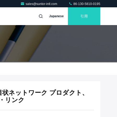
sales@suntor-intl.com
86-130-5810-0195
引用
Japanese
網目状ネットワーク プロダクト、
タ・リンク