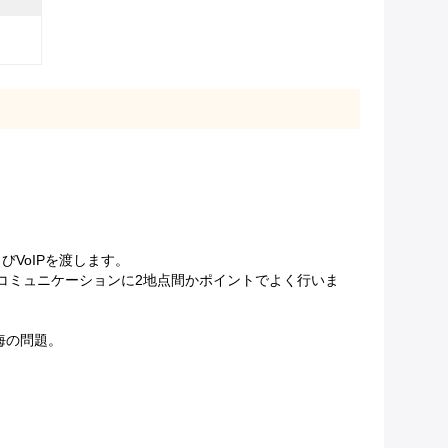
よびVoIPを渡します。
プ コミュニケーションに2地点間かポイントでよく行いま
海の問題。