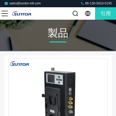
sales@suntor-intl.com
86-130-5810-0195
引用
製品