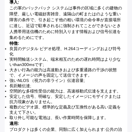
導入:
この軍のバックパック システムは事件の区域に多くの建物の
障壁、厳しい電磁妨害雑音、遠隔山の町またはのような重い
障害の条件で、引き起こす他の粗い環境の命令車が直接場所
に達し、近辺で駐車されるに強制されてことができないとき
人携帯用送信機のために特別入ります情報および信号伝達を
集めるためにです。
特徴:
良質のデジタル ビデオ処理、H.264コーディングおよび符号
化
実時間輸送システム、端末相互のための遅れ時間はより少な
いthan300msです;
大きい行為の能力は高速動きおよび多重通路の干渉の状態
で、イメージの声を固定して送信できます。
強いNLOS （視力の非ライン）伝達容量;
長距離伝達;
空間的な多様性受信の能力は、高速移動式伝達を支えます。
安定した信号、明確な、安定したイメージにモザイクまたは
抗力現象がありません。
複数のビデオ源、標準的な定義及び互換性がある高い定義を
支えて下さい。
取り外し可能な電池は、長い作業時間を保障します。
適用:
プロダクトは多くの企業、同類に広く加えられます:公共の治