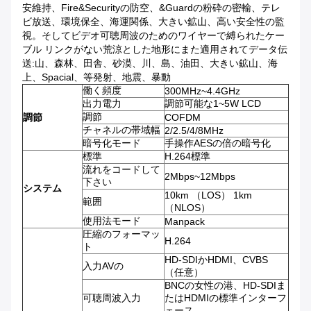
安維持、Fire&Securityの防空、&Guardの粉砕の密輸、テレ
ビ放送、環境保全、海運関係、大きい鉱山、高い安全性の監
視。そしてビデオ可聴周波のためのワイヤーで縛られたケー
ブル リンクがない荒涼とした地形にまた適用されてデータ伝
送:山、森林、田舎、砂漠、川、島、油田、大きい鉱山、海
上、Spacial、等発射、地震、暴動
働く頻度
300MHz~4.4GHz
出力電力
調節可能な1~5W LCD
調節
調節
COFDM
チャネルの帯域幅
2/2.5/4/8MHz
暗号化モード
手操作AESの倍の暗号化
標準
H.264標準
流れをコードして
2Mbps~12Mbps
下さい
システム
10km （LOS） 1km
範囲
（NLOS）
使用法モード
Manpack
圧縮のフォーマッ
H.264
ト
HD-SDIかHDMI、CVBS
入力AVの
（任意）
BNCの女性の港、HD-SDIま
可聴周波入力
たはHDMIの標準インターフ
ェース