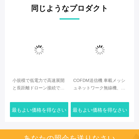
同じようなプロダクト
用
小規模で低電力で高速展開
COFDM送信機 車載メッシ
ア
ンド
と長距離ドローン接続でド
ュネットワーク無線機、2U
ク
ローンメッシュラジオを最
ラックマウント、中央ゲー
オ
適化
トウェイ不要の無線通信を
シ
さい
最もよい価格を得なさい
最もよい価格を得なさい
最
サポート
ル
ォ
あなたの照会を送りなさい