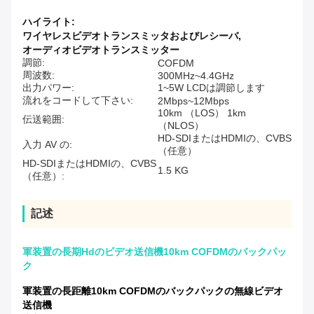
ハイライト:
ワイヤレスビデオトランスミッタおよびレシーバ
,
オーディオビデオトランスミッター
調節:
COFDM
周波数:
300MHz~4.4GHz
出力パワー:
1~5W LCDは調節します
流れをコードして下さい:
2Mbps~12Mbps
10km （LOS） 1km
伝送範囲:
（NLOS）
HD-SDIまたはHDMIの、CVBS
入力 AV の:
（任意）
HD-SDIまたはHDMIの、CVBS
1.5 KG
（任意）:
記述
軍装置の長期Hdのビデオ送信機10km COFDMのバックパッ
ク
軍装置の長距離10km COFDMのバックパックの無線ビデオ
送信機