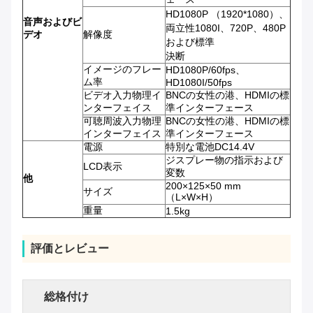
HD1080P （1920*1080）、
音声およびビ
両立性1080I、720P、480P
デオ
解像度
および標準
決断
イメージのフレー
HD1080P/60fps、
ム率
HD1080I/50fps
ビデオ入力物理イ
BNCの女性の港、HDMIの標
ンターフェイス
準インターフェース
可聴周波入力物理
BNCの女性の港、HDMIの標
インターフェイス
準インターフェース
電源
特別な電池DC14.4V
ジスプレー物の指示および
LCD表示
変数
他
200×125×50 mm
サイズ
（L×W×H）
重量
1.5kg
評価とレビュー
総格付け