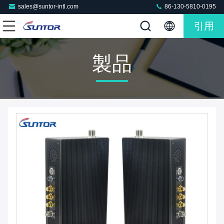
sales@suntor-intl.com
86-130-5810-0195
引用
製品