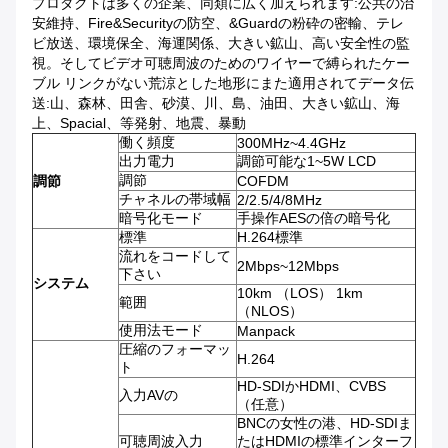
プロダクトは多くの企業、同類に広く加えられます:公共の治
安維持、Fire&Securityの防空、&Guardの粉砕の密輸、テレ
ビ放送、環境保全、海運関係、大きい鉱山、高い安全性の監
視。そしてビデオ可聴周波のためのワイヤーで縛られたケー
ブル リンクがない荒涼とした地形にまた適用されてデータ伝
送:山、森林、田舎、砂漠、川、島、油田、大きい鉱山、海
上、Spacial、等発射、地震、暴動
働く頻度
300MHz~4.4GHz
出力電力
調節可能な1~5W LCD
調節
調節
COFDM
チャネルの帯域幅
2/2.5/4/8MHz
暗号化モード
手操作AESの倍の暗号化
標準
H.264標準
流れをコードして
2Mbps~12Mbps
下さい
システム
10km （LOS） 1km
範囲
（NLOS）
使用法モード
Manpack
圧縮のフォーマッ
H.264
ト
HD-SDIかHDMI、CVBS
入力AVの
（任意）
BNCの女性の港、HD-SDIま
可聴周波入力
たはHDMIの標準インターフ