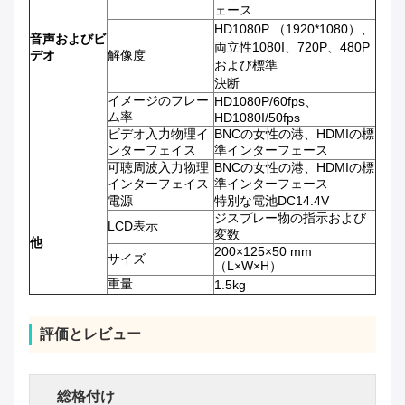
ェース
HD1080P （1920*1080）、
音声およびビ
両立性1080I、720P、480P
デオ
解像度
および標準
決断
イメージのフレー
HD1080P/60fps、
ム率
HD1080I/50fps
ビデオ入力物理イ
BNCの女性の港、HDMIの標
ンターフェイス
準インターフェース
可聴周波入力物理
BNCの女性の港、HDMIの標
インターフェイス
準インターフェース
電源
特別な電池DC14.4V
ジスプレー物の指示および
LCD表示
変数
他
200×125×50 mm
サイズ
（L×W×H）
重量
1.5kg
評価とレビュー
総格付け