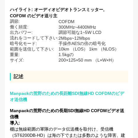
ハイライト:
オーディオビデオトランスミッター
,
COFDM のビデオ送り主
調節:
COFDM
働く頻度:
300MHz~4400MHz
出力パワー:
調節可能な1~5W LCD
流れをコードして下さい:
2Mbps~12Mbps
暗号化モード:
手操作AESの倍の暗号化
範囲を送信して下さい:
10km （LOS） 1km （NLOS）
重量:
1.5kgの
サイズ:
200×125×50 mm （L×W×H）
記述
Manpackの荒野のための長距離SDI無線HD COFDMのビデ
オ送信機
Manpackの荒野のための長期SDI無線HD COFDMビデオ送
信機
導入:
棚は無線範囲の軍隊のデータ伝送機を取付け、受信機
（ST6200DB-HD）は海の下でまたは多数のような障害、建