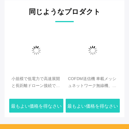
同じようなプロダクト
用
小規模で低電力で高速展開
COFDM送信機 車載メッシ
ア
ンド
と長距離ドローン接続でド
ュネットワーク無線機、2U
ク
ローンメッシュラジオを最
ラックマウント、中央ゲー
オ
適化
トウェイ不要の無線通信を
シ
さい
最もよい価格を得なさい
最もよい価格を得なさい
最
サポート
ル
ォ