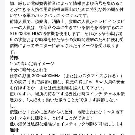
物、厳しい電磁妨害雑音によって情報および信号を集めるこ
とができる人携帯用送信機遠隔山のために特別な外の棚が付
いている軍のバックパック システムです。
前陣人員で、偵察者、消防士、救助の人員かテレビ インタビ
ューの人員は、後部命令車に生きている信号を送信するのに
ST6200DB-HDの送信機を使用します。それから命令車は場
所の状態および時機を得た命令の実時間理解のために便利受
信機によってモニターに表示されたイメージを受け取りま
す。
特徴:
1つの高い定義イメージ
十分に暗号化される
仕事の頻度:300~4400MHz （またはカスタマイズされる））
力の調節:手動で調節可能な、変更の範囲1w | 5 w;人員の安全
を保障するか、または伝送距離を拡大して下さい。
使いやすい。場所の荷を下す必要性は時スイッチ チャネル伝
達力を、1人絶えず動いた扱うことができます調節しない
し。
伝達はひくために屋内からの屋外、地階またはひくべき地下
のトンネルに建物を、とばすことができます
低い潜伏は敏感な遠隔ジョイスティック制御を可能にします
適用: