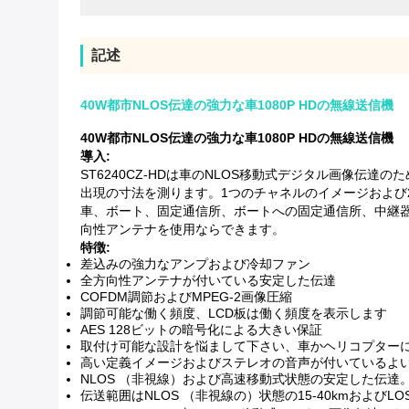
記述
40W都市NLOS伝達の強力な車1080P HDの無線送信機
40W都市NLOS伝達の強力な車1080P HDの無線送信機
導入:
ST6240CZ-HDは車のNLOS移動式デジタル画像伝
出現の寸法を測ります。1つのチャネルのイメージおよび
車、ボート、固定通信所、ボートへの固定通信所、中継器と
向性アンテナを使用ならできます。
特徴:
差込みの強力なアンプおよび冷却ファン
全方向性アンテナが付いている安定した伝達
COFDM調節およびMPEG-2画像圧縮
調節可能な働く頻度、LCD板は働く頻度を表示します
AES 128ビットの暗号化による大きい保証
取付け可能な設計を悩まして下さい、車かヘリコプター
高い定義イメージおよびステレオの音声が付いているよ
NLOS （非視線）および高速移動式状態の安定した伝達
伝送範囲はNLOS （非視線の）状態の15-40kmおよびLO