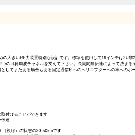
達のための大きいRF力装置特別な設計です。標準を使用して19インチは2
2つの可聴周波チャネルを支えて下さい。長期間隔伝達によって決まるそ
してまたある場合もある固定通信所へのヘリコプターへの車へのボートに車
に取付けることができます
い伝達
。
S （視線）の状態の30-50kmです