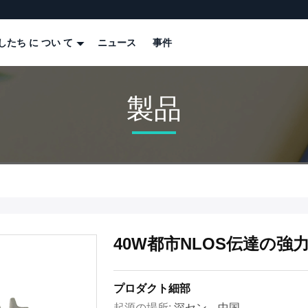
したち に つい て
ニュース
事件
製品
40W都市NLOS伝達の強力
プロダクト細部
起源の場所:
深セン、中国