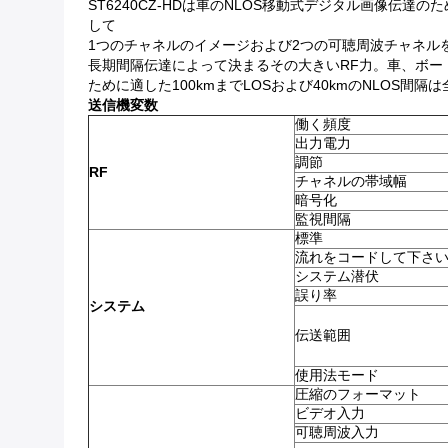
ST6240CZ-HDは車のNLOS移動式デジタル画像伝
して
1つのチャネルのイメージおよび2つの可聴周波チャネル
長期間隔伝達によって決まるその大きいRF力。車、ボ
ために適した100kmまでLOSおよび40kmのNLOS間隔は
送信機変数
働く頻度
出力電力
調節
RF
チャネルの帯域幅
暗号化
監視間隔
標準
流れをコードして下さ
システム潜伏
誤り率
システム
伝送範囲
使用法モード
圧縮のフォーマット
ビデオ入力
可聴周波入力