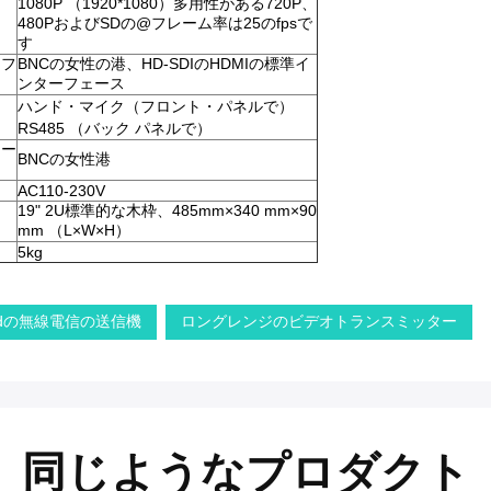
1080P （1920*1080）多用性がある720P、
480PおよびSDの@フレーム率は25のfpsで
す
ーフ
BNCの女性の港、HD-SDIのHDMIの標準イ
ンターフェース
ハンド・マイク（フロント・パネルで）
RS485 （バック パネルで）
ター
BNCの女性港
AC110-230V
19" 2U標準的な木枠、485mm×340 mm×90
mm （L×W×H）
5kg
のhdの無線電信の送信機
ロングレンジのビデオトランスミッター
同じようなプロダクト