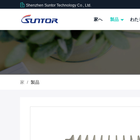
Shenzhen Suntor Technology Co., Ltd.
家へ
製品
わた
家
/
製品