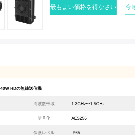
最もよい価格を得なさい
今
,
40W HDの無線送信機
周波数帯域:
1.3GHz〜1.5GHz
暗号化:
AES256
保護レベル:
IP65