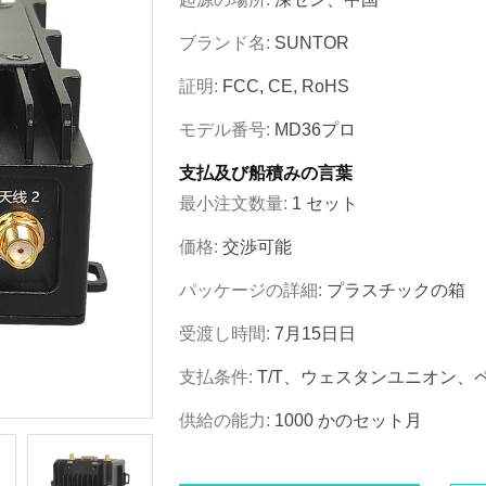
ブランド名:
SUNTOR
証明:
FCC, CE, RoHS
モデル番号:
MD36プロ
支払及び船積みの言葉
最小注文数量:
1 セット
価格:
交渉可能
パッケージの詳細:
プラスチックの箱
受渡し時間:
7月15日日
支払条件:
T/T、ウェスタンユニオン、
供給の能力:
1000 かのセット月