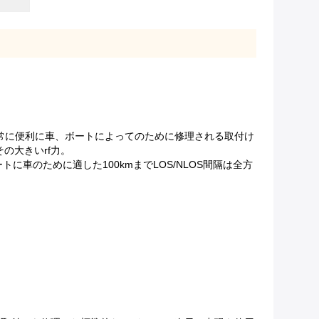
U非常に便利に車、ボートによってのために修理される取付け
の大きいrf力。
のために適した100kmまでLOS/NLOS間隔は全方