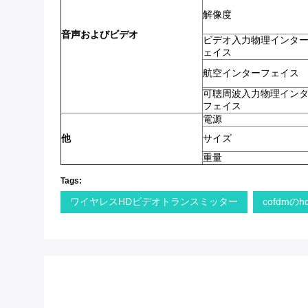
解像度
音声およびビデオ
ビデオ入力物理インタ
ェイス
航空インターフェイス
可聴周波入力物理イン
フェイス
電源
他
サイズ
重量
Tags:
ワイヤレスHDビデオトランスミッター
cofdm