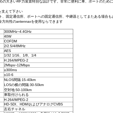
達のための大きいRF力装置特別な設計です。非常に便利に車、ボートのため
を支えて下さい
ート、固定通信所、ボートへの固定通信所、中継器としてまたある場合も
全方向性のantennaxを使用ならできます
300MHz~4.4GHz
40W
COFDM
2/2.5/4/8MHz
AES
1/32 1/16、1/8、1/4
H.264/MPEG-2
い
2Mbps~12Mbps
≤300ms
≤10-6
NLOS間隔:15-40km
LOSの横の間隔:30-50km
空対地:50-100km
車取付けられる
H.264/MPEG-2
HD-SDI、HDMIおよびアナログCVBS
左右チャネル