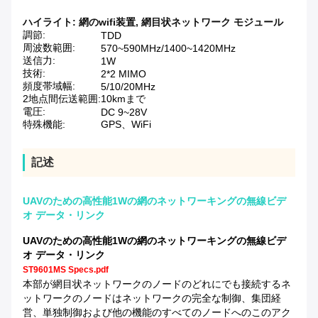
ハイライト:
網のwifi装置
,
網目状ネットワーク モジュール
調節:
TDD
周波数範囲:
570~590MHz/1400~1420MHz
送信力:
1W
技術:
2*2 MIMO
頻度帯域幅:
5/10/20MHz
2地点間伝送範囲:
10kmまで
電圧:
DC 9~28V
特殊機能:
GPS、WiFi
記述
UAVのための高性能1Wの網のネットワーキングの無線ビデ
オ データ・リンク
UAVのための高性能1Wの網のネットワーキングの無線ビデ
オ データ・リンク
ST9601MS Specs.pdf
本部が網目状ネットワークのノードのどれにでも接続するネ
ットワークのノードはネットワークの完全な制御、集団経
営、単独制御および他の機能のすべてのノードへのこのアク