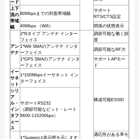
ード
上下
サポート
80Mbpsまでの対面帯域幅
流の
RTS/CTS設定
帯域
40Mbps （Wifi）
関係の状態表示
幅
2*Nタイプ アンテナ インター
調節可能な働く頻
フェイス
度
アン
1*Wifi SMAのアンテナ インタ
調節可能なRF力
テナ
ーフェイス
1*GPS SMAのアンテナ インタ
サポートAPモー
ーフェイス
ド
イー
1*100Mbpsイーサネット イン
サネ
ターフェイス
ット
シリ
ア
構成可能ESSID
ル・
サポートRS232
イン
（調節可能なビット・レート
タフ
9600-115200bps）
ェー
ス
適応性がある率モ
1*Systemは表示燈を示します