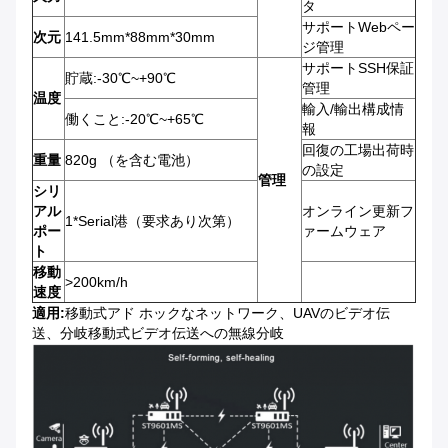
タ
サポートWebペー
次元
141.5mm*88mm*30mm
ジ管理
サポートSSH保証
貯蔵:-30℃~+90℃
管理
温度
輸入/輸出構成情
働くこと:-20℃~+65℃
報
回復の工場出荷時
重量
820g （を含む電池）
の設定
管理
シリ
アル
オンライン更新フ
1*Serial港（要求あり次第）
ポー
ァームウェア
ト
移動
>200km/h
速度
適用:
移動式アド ホックなネットワーク、UAVのビデオ伝
送、分岐移動式ビデオ伝送への無線分岐