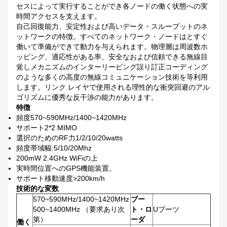
セスによって実行することができ各ノードの働く状態への実
時間アクセスを支えます。
自己回復能力、安定性および高いデータ・スループットのネ
ットワークの特徴。すべてのネットワーク・ノードはとすぐ
働いて準備ができて動力を与えられます。物理層は周波数ホ
ッピング、適応性がある率、安全なおよび信頼できる無線目
覚しメカニズムのインターリービング誤り訂正コーディング
のような多くの高度の無線コミュニケーション技術を等利用
します。リンク レイヤで使用される理性的な衝突回避のアル
ゴリズムに優秀な反干渉の能力があります。
特徴
頻度570~590MHz/1400~1420MHz
サポート2*2 MIMO
選択のためのRF力1/2/10/20watts
頻度帯域幅:5/10/20Mhz
200mW 2.4GHz WiFiの上
実時間位置へのGPS機能装置。
サポート移動速度>200km/h
技術的な変数
570~590MHz/1400~1420MHz
ブー
500~1400MHz （要求あり次
ト・ロ
Uブーツ
第）
ーダ
働く