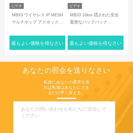
ビデオ
ビデオ
ビ
ュ
MB33 ワイヤレス IP MESH
MB33 10km 隠された安全
M
,
マルチホップ アドホック
緊密なバックパック
ュ
ネットワーク 機器
COFDM デジタル無線ビデ
ー
GPS/WiFi/4G
オオーディオトランスミッ
さい
最もよい価格を得なさい
最もよい価格を得なさい
最
ター
あなたの照会を送りなさい
私達にあなたの要求を送
れば私達はあなたにでき
るだけ早く答える。