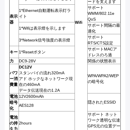
ードを支えます
サポート
1*Ethernet自動運転表示灯ラ
WMM/802.11e
表示
イト
QoS
器
Wifi
サポート間隔の最
1*Wifiは表示燈を示します
適化
サポート
3*Network信号強度の表示燈
RTS/CTS設定
サポートMACア
キー
1*Resetボタン
ドレスのろ過
力
DC9-28V
関係の状態表示
DC12V
パワ
スタンバイの流れ320mA
WPA/WPA2/WEP
ー消
アド ホックなネットワーク現
の暗号化
費量
在の460mA
データ伝送現在の1.2A
電池
12V2600mAh
隠されたESSID
暗号
AES128
化
サポート ネット
電池
ワーク透明な伝達
の持
2hours
GPS元の位置デー
久力