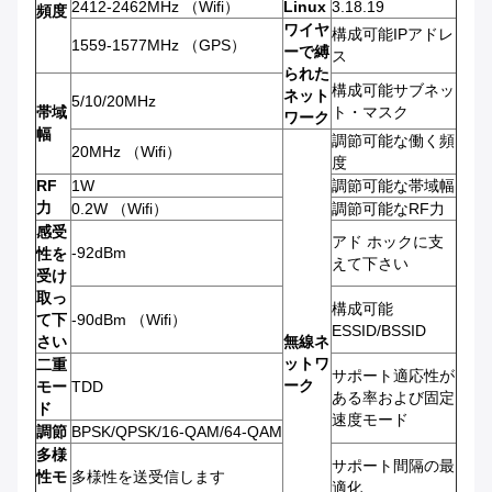
2412-2462MHz （Wifi）
Linux
3.18.19
頻度
ワイヤ
構成可能IPアドレ
1559-1577MHz （GPS）
ーで縛
ス
られた
構成可能サブネッ
ネット
5/10/20MHz
帯域
ト・マスク
ワーク
幅
調節可能な働く頻
20MHz （Wifi）
度
RF
1W
調節可能な帯域幅
力
0.2W （Wifi）
調節可能なRF力
感受
アド ホックに支
-92dBm
性を
えて下さい
受け
取っ
構成可能
て下
-90dBm （Wifi）
ESSID/BSSID
さい
無線ネ
ットワ
二重
サポート適応性が
ーク
モー
TDD
ある率および固定
ド
速度モード
調節
BPSK/QPSK/16-QAM/64-QAM
多様
サポート間隔の最
性モ
多様性を送受信します
適化