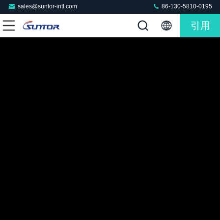
sales@suntor-intl.com
86-130-5810-0195
引用