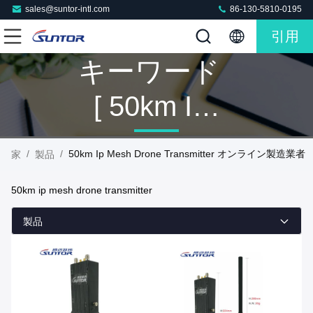
sales@suntor-intl.com
86-130-5810-0195
引用
キーワード
[ 50km Ip
Mesh Drone
/
/
50km Ip Mesh Drone Transmitter オンライン製造業者
家
製品
Transmitter ]
50km ip mesh drone transmitter
マッチ 10
製品
製品