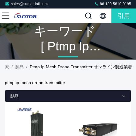
sales@suntor-intl.com
86-130-5810-0195
引用
キーワード
[ Ptmp Ip
Mesh Drone
/
/
Ptmp Ip Mesh Drone Transmitter オンライン製造業者
家
製品
Transmitter ]
ptmp ip mesh drone transmitter
マッチ 5 製
製品
品