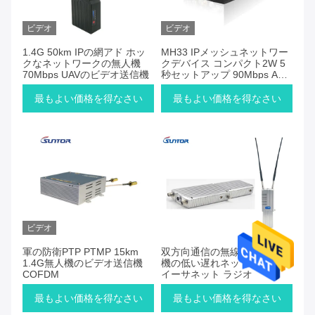
ビデオ
ビデオ
1.4G 50km IPの網アド ホッ
MH33 IPメッシュネットワー
クなネットワークの無人機
クデバイス コンパクト2W 5
70Mbps UAVのビデオ送信機
秒セットアップ 90Mbps AES
セキュア 5KM
最もよい価格を得なさい
最もよい価格を得なさい
ビデオ
軍の防衛PTP PTMP 15km
双方向通信の無線ビデオ送信
1.4G無人機のビデオ送信機
機の低い遅れネットワークの
COFDM
イーサネット ラジオ
最もよい価格を得なさい
最もよい価格を得なさい