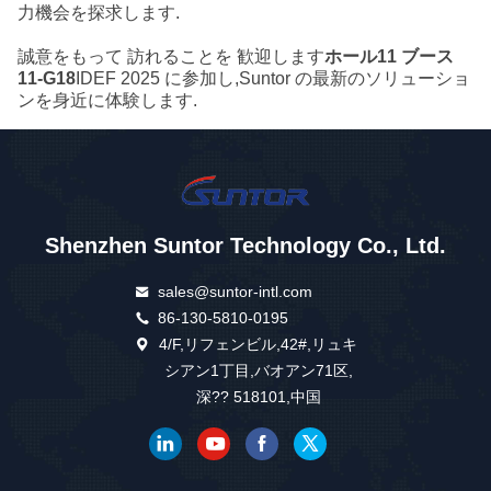
力機会を探求します.
誠意をもって 訪れることを 歓迎します
ホール11 ブース
11-G18
IDEF 2025 に参加し,Suntor の最新のソリューショ
ンを身近に体験します.
Shenzhen Suntor Technology Co., Ltd.
sales@suntor-intl.com
86-130-5810-0195
4/F,リフェンビル,42#,リュキ
シアン1丁目,バオアン71区,
深?? 518101,中国