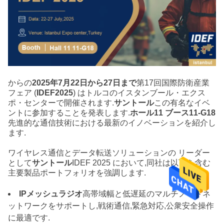
からの
2025年7月22日から27日まで
第17回国際防衛産業
フェア (
IDEF2025
) はトルコのイスタンブール・エクス
ポ・センターで開催されます.
サントール
この有名なイベ
ントに参加することを発表します.
ホール11 ブース11-G18
先進的な通信技術における最新のイノベーションを紹介し
ます.
ワイヤレス通信とデータ転送ソリューションの リーダー
として
サントール
IDEF 2025 において,同社は以下を含む
主要製品ポートフォリオを強調します.
IPメッシュラジオ
高帯域幅と低遅延のマルチノードネ
ットワークをサポートし,戦術通信,緊急対応,公衆安全操作
に最適です.