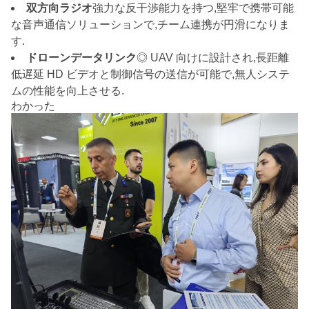
双方向ラジオ
強力な反干渉能力を持つ,堅牢で携帯可能
な音声通信ソリューションで,チーム連携が円滑になりま
す.
ドローンデータリンク
◎ UAV 向けに設計され,長距離
低遅延 HD ビデオと制御信号の送信が可能で,無人システ
ムの性能を向上させる.
わかった