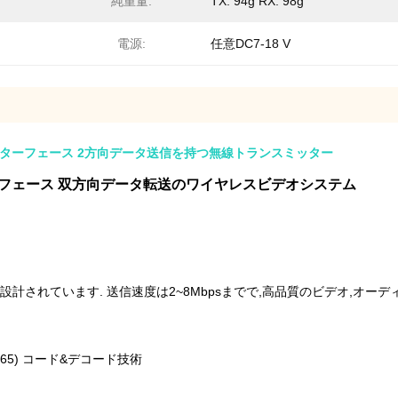
純重量:
TX: 94g RX: 98g
電源:
任意DC7-18 V
ディアインターフェース 2方向データ送信を持つ無線トランスミッター
ア インタフェース 双方向データ転送のワイヤレスビデオシステム
に設計されています. 送信速度は2~8Mbpsまでで,高品質のビデオ,オ
265) コード&デコード技術