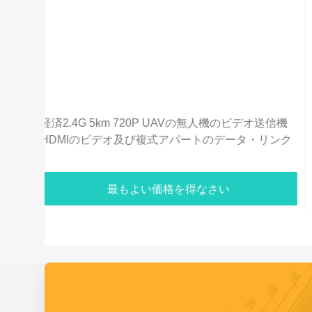
信機
C50HPT 40-70km マヴリンク 2.4GHz COFDM
ンク
UAV ビデオトランスミッター 超長距離
UP/Downlink
最もよい価格を得なさい