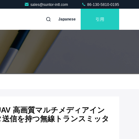
sales@suntor-intl.com
86-130-5810-0195
引用
Japanese
0km UAV 高画質マルチメディアイン
タ送信を持つ無線トランスミッタ