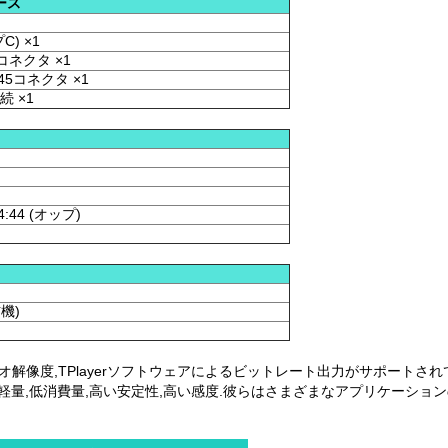
ース
C) ×1
コネクタ ×1
5コネクタ ×1
続 ×1
4:44 (オップ)
信機)
ビデオ解像度,TPlayerソフトウェアによるビットレート出力がサポート
す軽量,低消費量,高い安定性,高い感度.彼らはさまざまなアプリケーショ