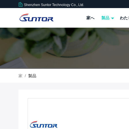
Shenzhen Suntor Technology Co., Ltd.
家へ
製品
わた
家
/
製品