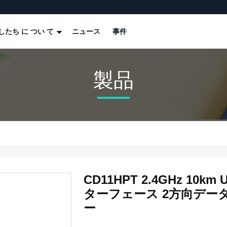
したち に つい て
ニュース
事件
製品
CD11HPT 2.4GHz 1
ターフェース 2方向デー
ー