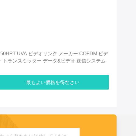
C50HPT 2.4GHz LOS 無線ビデオデータトランスミ
C5
ッター COFDM 50km 無人無人機 鉱山トランスミ
ミ
ッター
タ
最もよい価格を得なさい