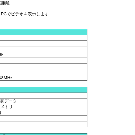
S距離
して PCでビデオを表示します
65
@8MHz
制御データ
テレメトリ
)