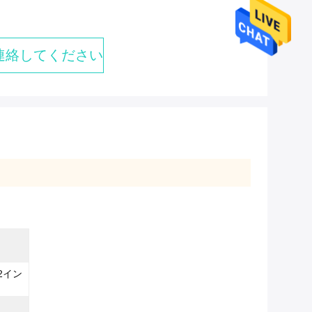
連絡してください
2イン
ト