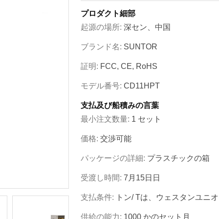
プロダクト細部
起源の場所:
深セン、中国
ブランド名:
SUNTOR
証明:
FCC, CE, RoHS
モデル番号:
CD11HPT
支払及び船積みの言葉
最小注文数量:
1 セット
価格:
交渉可能
パッケージの詳細:
プラスチックの箱
受渡し時間:
7月15日日
支払条件:
トン/ Tは、ウェスタンユニ
供給の能力:
1000 かのセット月