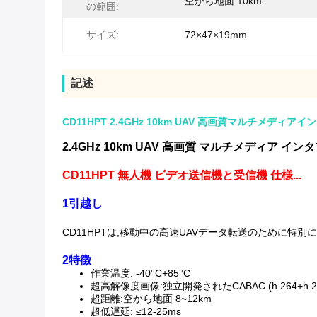
空から地面 10km
の範囲:
サイズ:
72×47×19mm
記述
CD11HPT 2.4GHz 10km UAV 高画質マルチメ
2.4GHz 10km UAV 高画質 マルチメディ
CD11HPT 無人機 ビデオ送信機と受信機 仕様...
1引越し
CD11HPTは,移動中の高速UAVデータ転送のために特別
2特徴
作業温度: -40°C+85°C
超高解像度画像:独立開発されたCABAC (h.264+h.
超距離:空から地面 8~12km
超低遅延: ≤12-25ms