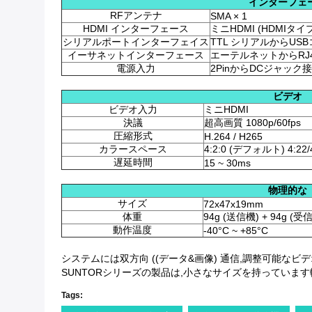
インターフェ
RFアンテナ
SMA × 1
HDMI インターフェース
ミニHDMI (HDMIタイプ
シリアルポートインターフェイス
TTL シリアルからUSB
イーサネットインターフェース
エーテルネットからRJ4
電源入力
2PinからDCジャック接
ビデオ
ビデオ入力
ミニHDMI
決議
超高画質 1080p/60fps
圧縮形式
H.264 / H265
カラースペース
4:2:0 (デフォルト) 4:22/
遅延時間
15 ~ 30ms
物理的な
サイズ
72x47x19mm
体重
94g (送信機) + 94g (受
動作温度
-40°C ~ +85°C
システムには双方向 ((データ&画像) 通信,調整可能な
SUNTORシリーズの製品は,小さなサイズを持っていま
Tags: