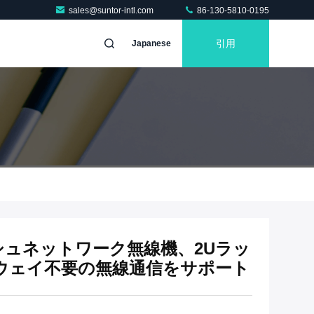
sales@suntor-intl.com
86-130-5810-0195
引用
Japanese
ッシュネットワーク無線機、2Uラッ
ウェイ不要の無線通信をサポート