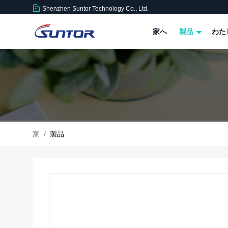
Shenzhen Suntor Technology Co., Ltd.
家へ
製品
わた
家
/
製品