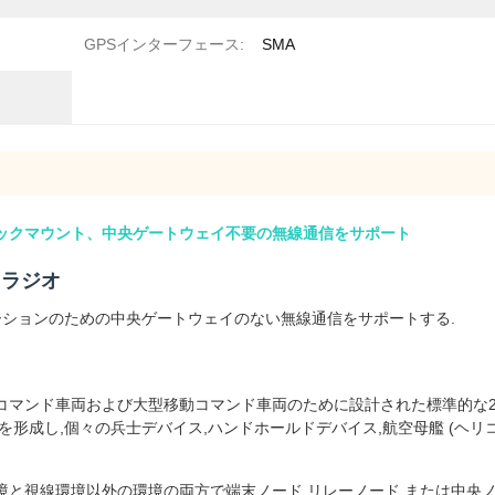
GPSインターフェース:
SMA
ラックマウント、中央ゲートウェイ不要の無線通信をサポート
 ラジオ
ーションのための中央ゲートウェイのない無線通信をサポートする.
コマンド車両および大型移動コマンド車両のために設計された標準的な2
形成し,個々の兵士デバイス,ハンドホールドデバイス,航空母艦 (ヘリ
境と視線環境以外の環境の両方で端末ノード,リレーノード,または中央