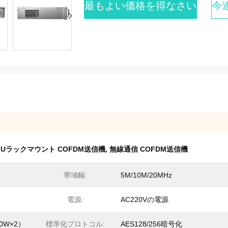
最もよい価格を得なさい
今
2Uラックマウント COFDM送信機
,
無線通信 COFDM送信機
帯域幅:
5M/10M/20MHz
電源:
AC220Vの電源
0W×2）
標準化プロトコル:
AES128/256暗号化