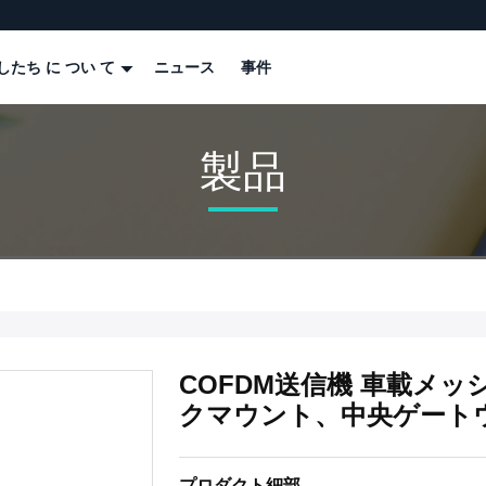
したち に つい て
ニュース
事件
製品
COFDM送信機 車載メ
クマウント、中央ゲート
プロダクト細部