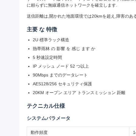
に頼らずに無線通信ネットワークを確立します.
送信距離は,開かれた地面環境では20kmを超え,障害のある環
主要 な 特徴
2U 標準ラック構造
熱帯雨林 の 影響 を 感じ ます か
5 秒速設定時間
IP メッシュ ノード 52 つ以上
90Mbps までのデータレート
AES128/256 セキュリティ保護
20KM オープン エリア トランスミッション 距離
テクニカル仕様
システムパラメータ
動作頻度
1