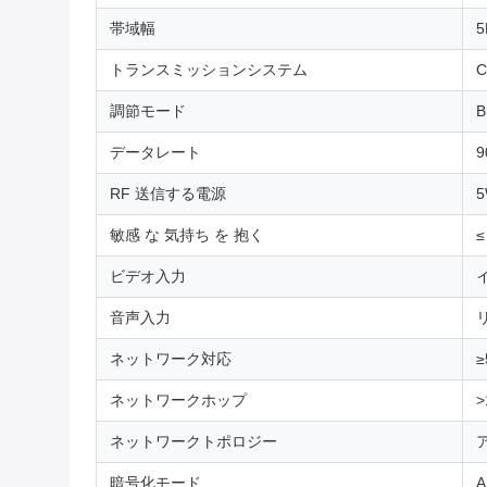
帯域幅
5
トランスミッションシステム
調節モード
B
データレート
9
RF 送信する電源
5
敏感 な 気持ち を 抱く
≤
ビデオ入力
音声入力
ネットワーク対応
ネットワークホップ
ネットワークトポロジー
暗号化モード
A