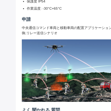
保護度 IP54
作業温度: -30°C+65°C
申請
中央通信コマンド車両と移動車両の配置アプリケーションに
御,リレー送信シナリオ
よく 聞かれる 質問