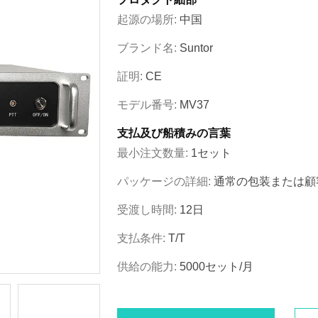
起源の場所:
中国
ブランド名:
Suntor
証明:
CE
モデル番号:
MV37
支払及び船積みの言葉
最小注文数量:
1セット
パッケージの詳細:
通常の包装または顧
受渡し時間:
12日
支払条件:
T/T
供給の能力:
5000セット/月