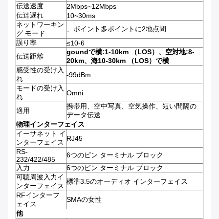
伝送速度
2Mbps~12Mbps
伝達遅れ
10~30ms
ネットワーキン
、ポイント多ポイントに2地点間
グ モード
誤り率
≤10-6
goundで横:1-10km （LOS）、空対地:8-
伝送距離
20km、海10-30km （LOS）で横
感受性の受け入
-99dBm
れ
モードの受け入
Omni
れ
携帯用、空中写真、空気操作、短い間隔の
適用
データ伝送
物理インターフェイス
イーサネット イ
RJ45
ンターフェイス
RS-
6つのピン ターミナル ブロック
232/422/485
入力
6つのピン ターミナル ブロック
可聴周波入力イ
標準3.5のオーディオ インターフェイス
ンターフェイス
RFインターフ
SMAの女性
ェイス
他