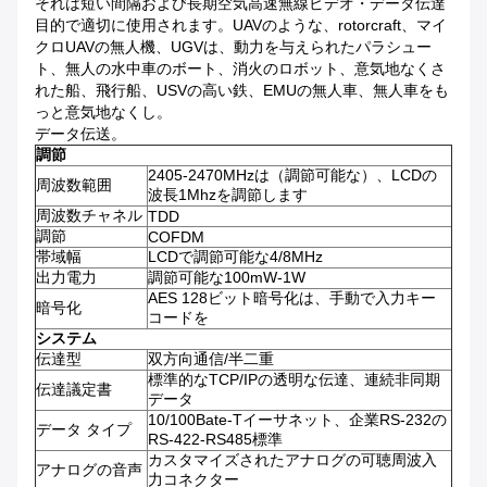
それは短い間隔および長期空気高速無線ビデオ・データ伝達
目的で適切に使用されます。UAVのような、rotorcraft、マイ
クロUAVの無人機、UGVは、動力を与えられたパラシュー
ト、無人の水中車のボート、消火のロボット、意気地なくさ
れた船、飛行船、USVの高い鉄、EMUの無人車、無人車をも
っと意気地なくし。
データ伝送。
調節
2405-2470MHzは（調節可能な）、LCDの
周波数範囲
波長1Mhzを調節します
周波数チャネル
TDD
調節
COFDM
帯域幅
LCDで調節可能な4/8MHz
出力電力
調節可能な100mW-1W
AES 128ビット暗号化は、手動で入力キー
暗号化
コードを
システム
伝達型
双方向通信/半二重
標準的なTCP/IPの透明な伝達、連続非同期
伝達議定書
データ
10/100Bate-Tイーサネット、企業RS-232の
データ タイプ
RS-422-RS485標準
カスタマイズされたアナログの可聴周波入
アナログの音声
力コネクター