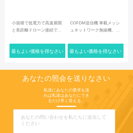
用
小規模で低電力で高速展開
COFDM送信機 車載メッシ
ア
ンド
と長距離ドローン接続でド
ュネットワーク無線機、2U
ク
ローンメッシュラジオを最
ラックマウント、中央ゲー
オ
適化
トウェイ不要の無線通信を
シ
さい
最もよい価格を得なさい
最もよい価格を得なさい
最
サポート
ル
ォ
あなたの照会を送りなさい
私達にあなたの要求を送
れば私達はあなたにでき
るだけ早く答える。