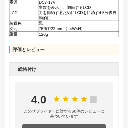
電源
DC7-17V
変数を表示し、調節するLCD
力を節約するためにLCDをに消す4.5分後自
LCD
動的に
装置色
黒
次元
75*51*22mm （L×W×H）
重量
120g
評価とレビュー
総格付け
4.0
このサプライヤーに対する50件のレビューに
基づいています