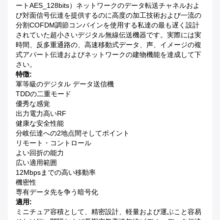
ートAES_128bits）ネットワークのデータ転送チャネルおよ
び対面信号伝達を提供するのに高度の加工技術および一流の
分割COFDM調節コンバインを使用する私達の最も遅く設計
されていた超小さいデジタル無線伝送機器です。実際には実
時間、反多重通路の、高速移動式データ、声、イメージの複
式アパート伝達およびネットワークの建物機能を達成して下
さい。
特徴:
軍等級のデジタル データ送信機
TDDの二重モード
優秀な感覚
出力電力高いRF
健康な安全性能
分岐伝達への2地点間そしてポイント
リモート・コントロール
よい回折の能力
広い適用範囲
12Mbpsまでの高い移動率
機密性
専有データ先を争う暗号化
適用:
ミニチュア容積として、精密設計、軽量および運ぶこと容易