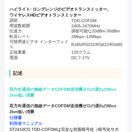
ハイライト:
ロングレンジのビデオトランスミッター
,
ワイヤレスHDビデオトランスミッター
調節:
TDD-COFDM
周波数範囲:
2405-2470MHz
伝達力:
調節可能な20dBm-30dBm
転送レート:
2Mbps~12Mbps
可聴周波ビデオ インターフェイ
RJ45/RS232/RS422/RS485
ス:
正味重量:
120グラム
電源:
DC 7-17V
記述
双方向通信の無線データCOFDM送信機ゼロの遅れのNlos
2km低い消費
双方向通信の無線データCOFDM送信機ゼロの遅れのNlos
2km低い消費
仕様書
利用者マニュアル
ST2410CO TDD-COFDMは完全な対面暗号化（暗号化サポ