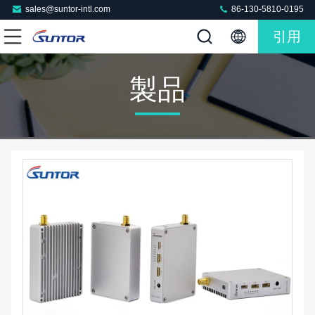
sales@suntor-intl.com
86-130-5810-0195
引用
製品