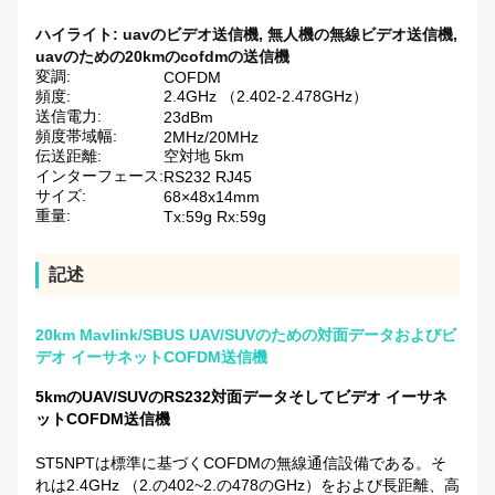
ハイライト:
uavのビデオ送信機
,
無人機の無線ビデオ送信機
,
uavのための20kmのcofdmの送信機
変調:
COFDM
頻度:
2.4GHz （2.402-2.478GHz）
送信電力:
23dBm
頻度帯域幅:
2MHz/20MHz
伝送距離:
空対地 5km
インターフェース:
RS232 RJ45
サイズ:
68×48x14mm
重量:
Tx:59g Rx:59g
記述
20km Mavlink/SBUS UAV/SUVのための対面データおよびビ
デオ イーサネットCOFDM送信機
5kmのUAV/SUVのRS232対面データそしてビデオ イーサネ
ットCOFDM送信機
ST5NPTは標準に基づくCOFDMの無線通信設備である。そ
れは2.4GHz （2.の402~2.の478のGHz）をおよび長距離、高