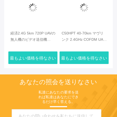
無人
経済2.4G 5km 720P UAVの
C50HPT 40-70km マヴリ
C
線
無人機のビデオ送信機
ンク 2.4GHz COFDM UAV
ク
より
HDMIのビデオ及び複式ア
ビデオトランスミッター 超
オ
パートのデータ・リンク
長距離 UP/Downlink
タ
さい
最もよい価格を得なさい
最もよい価格を得なさい
最
あなたの照会を送りなさい
私達にあなたの要求を送
れば私達はあなたにでき
るだけ早く答える。