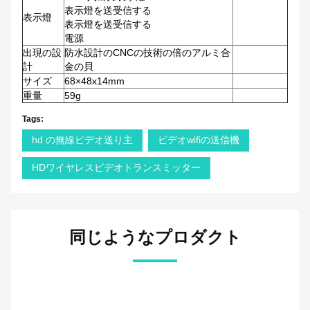
表示燈を送受信する
表示燈
表示燈を送受信する
電源
出現の設
防水設計のCNCの技術の倍のアルミ合
計
金の貝
サイズ
68×48x14mm
重量
59g
Tags:
hd の無線ビデオ送り主
ビデオwifiの送信機
HDワイヤレスビデオトランスミッター
同じようなプロダクト