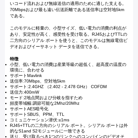
いコード流れおよび無線送信の適用のために適した支える。
70Mbpsおよび最も遠い伝送距離である送信率は空対地5km
である。
このモデルに軽量の、小型サイズ、低い電力の消費の利点が
あり、安定性が高く、感受性を受け取る。RJ45およびTTLの
二方向のシリアル ポートを使うと、このモデルは無線電信ビ
デオおよびイーサネット データを送信できる。
特徴
小型、低い電力の消費は産業等級の超低く、超高度の温度の
環境に、合わせる
サポートMavlink
送信率:70Mbps、空対地5km
サポート:2.4GHZ （2.402 - 2.478 GHz） COFDM
送信力:400mW
モード:2地点間および分岐を指すため
頻度帯域幅:調節可能な2Mhz/20Mhz
サポートAES暗号化
サポートSBUS、PPM、TTL
コミュニケーション潜伏:≤1ms
RJ45+TTLの二方向のシリアル ポート。シリアル ポートは外
的なS1and S2モジュールに一致できる
送り、受け取るべき1つのリンクへのコンバインのビデオそ