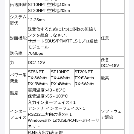
伝送距離
ST10NPT:空対地10km
ST20NPT:空対地20km
システム
12-25ms
潜伏
送受信するために1つに多数の無線リ
ンクを統合しなさい。
対面機能
任意
サポートSBUS/PPM/TTLS 1プロ通信
モジュール
送信率
70Mbps
任意
力
DC7-12V
DC7~18V
ST5NPT
ST10NPT
ST20NPT
パワー消
TX:3Watts
TX:4Watts
TX:6Watts
最高
費量
RX:3Watts
RX:4Watts
RX:6Watts
実用温度:-40 - 85°C
温度
保管温度:-55 - 100°C
入力インターフェイス× 1
アンテナ インターフェイス× 1
インター
ソフトウェ
RS232二方向の港の× 1
フェイス
ア調節
Windowsの× 1のUSB/RJ45へのイーサ
ネット
RJ45入出力表示燈