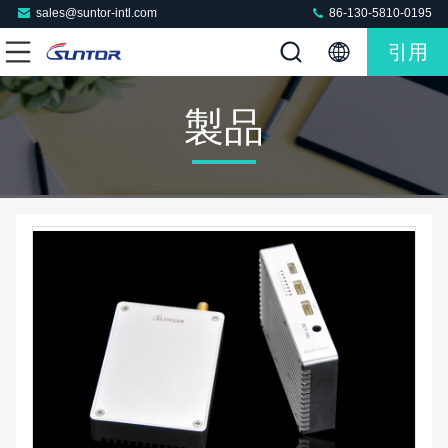
sales@suntor-intl.com
86-130-5810-0195
引用
製品