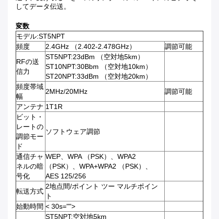
してデータ伝送。
変数
モデル:ST5NPT
頻度
2.4GHz （2.402-2.478GHz）
調節可能
ST5NPT:23dBm （空対地5km）
RFの送
ST10NPT:30Bbm （空対地10km）
信力
ST20NPT:33dBm （空対地20km）
頻度帯域
2MHz/20MHz
調節可能
幅
アンテナ
1T1R
ビット・
レートの
ソフトウェア調節
調節モー
ド
通信チャ
WEP、WPA （PSK）、WPA2
ネルの暗
（PSK）、WPA+WPA2 （PSK）、
号化
AES 125/256
2地点間/ポイント ツー マルチポイン
転送方式
ト
始動時間
< 30s="">
ST5NPT:空対地5km