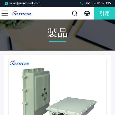
sales@suntor-intl.com
86-130-5810-0195
引用
製品