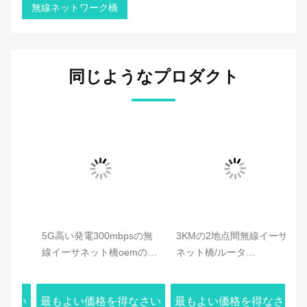
無線ネットワーク橋
同じようなプロダクト
5G高い発電300mbpsの無
3KMの2地点間無線イーサ
5
線イーサネット橋oemの無
ネット橋/ルータ
ト
線橋5745-5825MH
ー/Repater/接点POE
の
さい
最もよい価格を得なさい
最もよい価格を得なさい
最