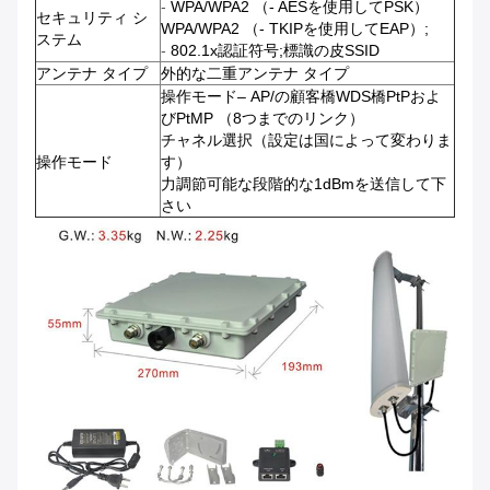
-
WPA/WPA2 （- AESを使用してPSK）
セキュリティ シ
WPA/WPA2 （- TKIPを使用してEAP）;
ステム
-
802.1x認証符号;標識の皮SSID
アンテナ タイプ
外的な二重アンテナ タイプ
操作モード– AP/の顧客橋WDS橋PtPおよ
びPtMP （8つまでのリンク）
チャネル選択（設定は国によって変わりま
操作モード
す）
力調節可能な段階的な1dBmを送信して下
さい