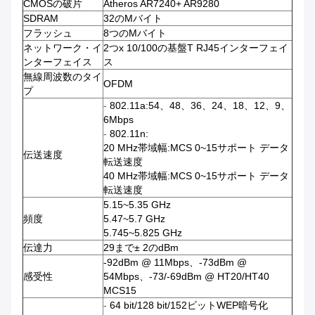
CMOSの破片
Atheros AR7240+ AR9280
SDRAM
32のMバイト
フラッシュ
8つのMバイト
ネットワーク・イ
2つx 10/100の基盤T RJ45インターフェイ
ンターフェイス
ス
無線周波数のタイ
OFDM
プ
-
802.11a:54、48、36、24、18、12、9、
6Mbps
-
802.11n:
20 MHz帯域幅:MCS 0~15サポート データ
伝送速度
転送速度
40 MHz帯域幅:MCS 0~15サポート データ
転送速度
5.15~5.35 GHz
頻度
5.47~5.7 GHz
5.745~5.825 GHz
伝達力
29まで± 2のdBm
-92dBm @ 11Mbps、-73dBm @
感受性
54Mbps、-73/-69dBm @ HT20/HT40
MCS15
-
64 bit/128 bit/152ビットWEP暗号化