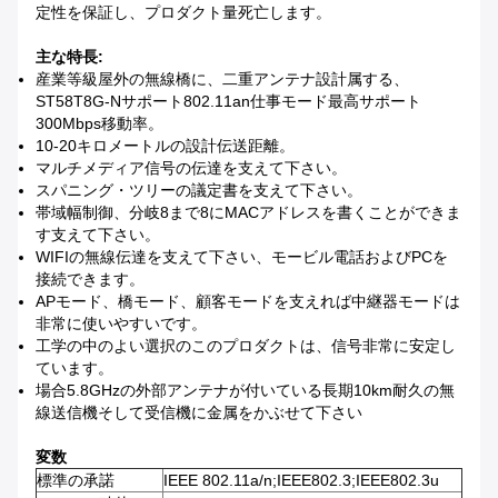
定性を保証し、プロダクト量死亡します。
主な特長:
産業等級屋外の無線橋に、二重アンテナ設計属する、
ST58T8G-Nサポート802.11an仕事モード最高サポート
300Mbps移動率。
10-20キロメートルの設計伝送距離。
マルチメディア信号の伝達を支えて下さい。
スパニング・ツリーの議定書を支えて下さい。
帯域幅制御、分岐8まで8にMACアドレスを書くことができま
す支えて下さい。
WIFIの無線伝達を支えて下さい、モービル電話およびPCを
接続できます。
APモード、橋モード、顧客モードを支えれば中継器モードは
非常に使いやすいです。
工学の中のよい選択のこのプロダクトは、信号非常に安定し
ています。
場合5.8GHzの外部アンテナが付いている長期10km耐久の無
線送信機そして受信機に金属をかぶせて下さい
変数
標準の承諾
IEEE 802.11a/n;IEEE802.3;IEEE802.3u