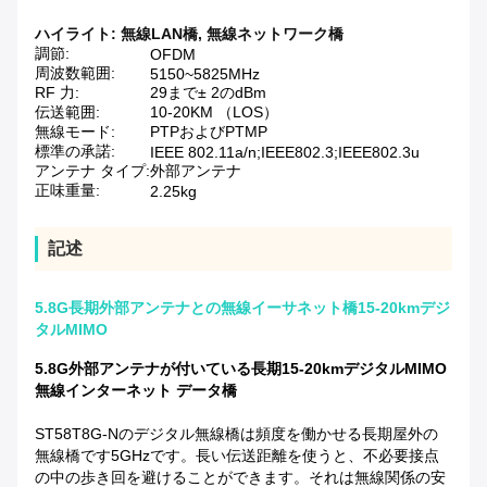
ハイライト:
無線LAN橋
,
無線ネットワーク橋
調節:
OFDM
周波数範囲:
5150~5825MHz
RF 力:
29まで± 2のdBm
伝送範囲:
10-20KM （LOS）
無線モード:
PTPおよびPTMP
標準の承諾:
IEEE 802.11a/n;IEEE802.3;IEEE802.3u
アンテナ タイプ:
外部アンテナ
正味重量:
2.25kg
記述
5.8G長期外部アンテナとの無線イーサネット橋15-20kmデジ
タルMIMO
5.8G外部アンテナが付いている長期15-20kmデジタルMIMO
無線インターネット データ橋
ST58T8G-Nのデジタル無線橋は頻度を働かせる長期屋外の
無線橋です5GHzです。長い伝送距離を使うと、不必要接点
の中の歩き回を避けることができます。それは無線関係の安