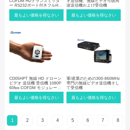
COFDM HDトランスミッタ
オ送信機、無線ビデオ可聴周
ー RS232ポート付きフルHD
波送信機および受信機
デジタルビデオダウンリンク
最もよい価格を得なさい
最もよい価格を得なさい
CD05HPT 無線 HD ドローン
軍/産業のための300-860MHz
ビデオ 送信機 受信機 1080P
専門の無線ビデオ送信機そし
60fps COFDM モジュレーシ
て受信機
ョン
最もよい価格を得なさい
最もよい価格を得なさい
1
2
3
4
5
6
7
8