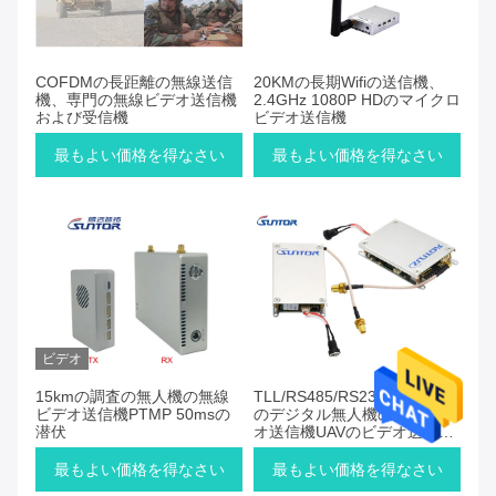
COFDMの長距離の無線送信
20KMの長期Wifiの送信機、
機、専門の無線ビデオ送信機
2.4GHz 1080P HDのマイクロ
および受信機
ビデオ送信機
最もよい価格を得なさい
最もよい価格を得なさい
ビデオ
15kmの調査の無人機の無線
TLL/RS485/RS232 COFDM
ビデオ送信機PTMP 50msの
のデジタル無人機の無線ビデ
潜伏
オ送信機UAVのビデオ送信機
板
最もよい価格を得なさい
最もよい価格を得なさい