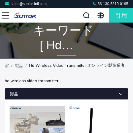
sales@suntor-intl.com
86-130-5810-0195
引用
キーワード
[ Hd
Wireless
/
/
Hd Wireless Video Transmitter オンライン製造業者
家
製品
Video
hd wireless video transmitter
Transmitter ]
製品
マッチ 160
製品