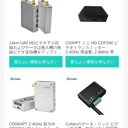
14km UAV HDビデオ下り回
C50HPT ミニ HD COFDM ビ
線およびデータは無人機の無
デオトランスミッター -
線ビデオ送信機をアップリン
2.4GHz 周波数, 2-8MHz 帯域
クします
幅
最もよい価格を得なさい
最もよい価格を得なさい
CD05HPT 2.4GHz 双方向
Cofdmのデータ・リンク ビデ