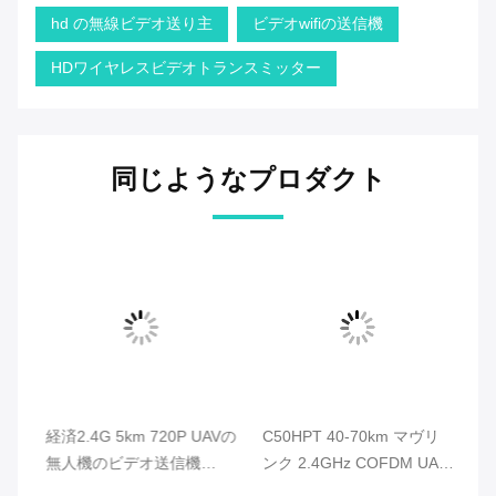
hd の無線ビデオ送り主
ビデオwifiの送信機
HDワイヤレスビデオトランスミッター
同じようなプロダクト
無人
経済2.4G 5km 720P UAVの
C50HPT 40-70km マヴリ
C
線
無人機のビデオ送信機
ンク 2.4GHz COFDM UAV
ク
より
HDMIのビデオ及び複式ア
ビデオトランスミッター 超
オ