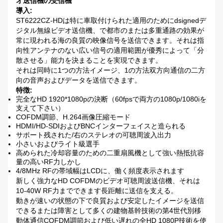
オ送信機の受信機
導入:
ST6222CZ-HDは特に車取付けられた適用のためにdsignedデ
ジタル無線ビデオ送信機、で都市のまたは多重通路の効果が
常に現われる海の良質の映像信号を送信できます。それは指
向性アンテナのない広い信号の適用範囲が優秀によって「分
散させる」能力を決まることを実現できます。
それは同時に1つの方法イメージ、1の方法双方向通信の二方
向の音声およびデータを送信できます。
特徴:
完全なHD 1920*1080pの決断（60fpsで両方の1080p/1080iを
支えて下さい）
COFDM調節、H.264画像圧縮モード
HDMI/HD-SDIおよびBNCインターフェイスと造られる
サポート残された/右のステレオの可聴周波入出力
小さいおよびライト級選手
高められた冷却容量のための二重扇風機として強い熱抵抗容
量の高いRF力しかし
4/8MHz RFの帯域幅はLCDに、働く頻度表示されます
新しく強力なHD COFDMのビデオ可聴周波送信機、それは
10-40W RF力までできます長距離に送信を支える。
動きが速いの状態の下で良質および安定したイメージを送信
できるまたは障害として多くの建物基幹技術の第4世代別移
動体通信COFDM調節および低い遅れの全HD 1080P技術を使