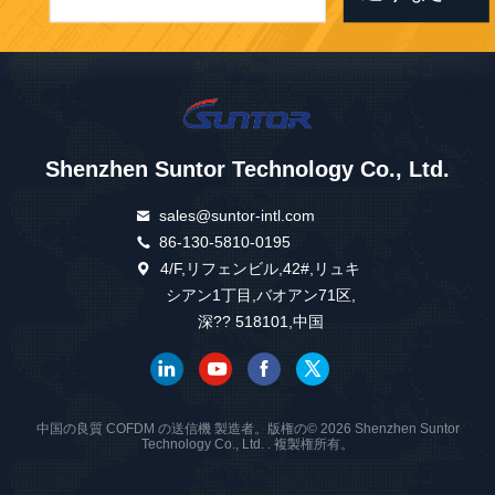
Shenzhen Suntor Technology Co., Ltd.
sales@suntor-intl.com
86-130-5810-0195
4/F,リフェンビル,42#,リュキ
シアン1丁目,バオアン71区,
深?? 518101,中国
中国の良質 COFDM の送信機 製造者。版権の© 2026 Shenzhen Suntor
Technology Co., Ltd. . 複製権所有。