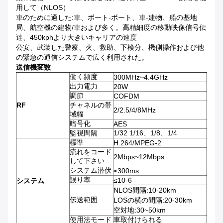
用して（NLOS）
車のために適した:車、ボート-ボート、車-建物、船の基地
局、航空機の建物/車および多く。高精細度の移動映像信号伝
達、450kphより大きいキャリアの速度
公安、武装した警察、火、救助、下検分、機側操作および他
の緊急の通信システムで広く利用された。
送信機変数
働く頻度
300MHz~4.4GHz
出力電力
20W
調節
COFDM
RF
チャネルの帯
2/2.5/4/8MHz
域幅
暗号化
AES
監視間隔
1/32 1/16、1/8、1/4
標準
H.264/MPEG-2
流れをコード
2Mbps~12Mbps
して下さい
システム潜伏
≤300ms
誤り率
≤10-6
システム
NLOS間隔:10-20km
伝送範囲
LOSの横の間隔:20-30km
空対地:30~50km
使用法モード
車取付けられる