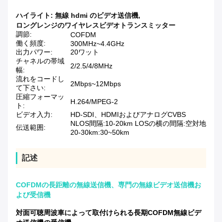
ハイライト:
無線 hdmi のビデオ送信機
,
ロングレンジのワイヤレスビデオトランスミッター
調節:
COFDM
働く頻度:
300MHz~4.4GHz
出力パワー:
20ワット
チャネルの帯域
2/2.5/4/8MHz
幅:
流れをコードし
2Mbps~12Mbps
て下さい:
圧縮フォーマッ
H.264/MPEG-2
ト:
ビデオ入力:
HD-SDI、HDMIおよびアナログCVBS
NLOS間隔:10-20km LOSの横の間隔:空対地
伝送範囲:
20-30km:30~50km
記述
COFDMの長距離の無線送信機、専門の無線ビデオ送信機お
よび受信機
対面可聴周波車によって取付けられる長期COFDM無線ビデ