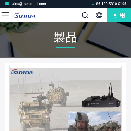
sales@suntor-intl.com
86-130-5810-0195
引用
製品