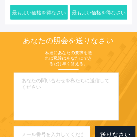
パートのデータ・リンク
長距離 UP/Downlink
タ
さい
最もよい価格を得なさい
最もよい価格を得なさい
最
あなたの照会を送りなさい
私達にあなたの要求を送
れば私達はあなたにでき
るだけ早く答える。
送りなさい