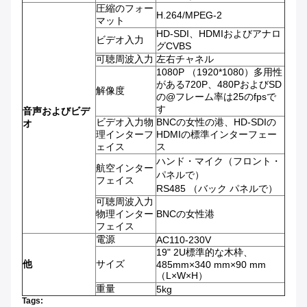
圧縮のフォー
H.264/MPEG-2
マット
HD-SDI、HDMIおよびアナロ
ビデオ入力
グCVBS
可聴周波入力
左右チャネル
1080P （1920*1080）多用性
がある720P、480PおよびSD
解像度
の@フレーム率は25のfpsで
す
音声およびビデ
ビデオ入力物
BNCの女性の港、HD-SDIの
オ
理インターフ
HDMIの標準インターフェー
ェイス
ス
ハンド・マイク（フロント・
航空インター
パネルで）
フェイス
RS485 （バック パネルで）
可聴周波入力
物理インター
BNCの女性港
フェイス
電源
AC110-230V
19" 2U標準的な木枠、
他
サイズ
485mm×340 mm×90 mm
（L×W×H）
重量
5kg
Tags: