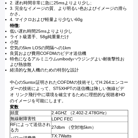
2.
遅れ時間非常に急に25msよりより少し;
3.
完全なイメージの質、より明るい色およびイメージの滑ら
かさ。
4.
マイクロおよび軽量より少ない60g
特徴:
低い遅れ時間25msよりより少し
ライト級選手、58g純重量だけ
小型
空気の5km LOSの間隔への1km
良質および費用COFDMのビデオ送信機
特色になるアルミニウムunibodyハウジングよい耐衝撃性お
よび熱放散
経済的な無人機のための特別な設計
中心のSuntor証明されたCOFDMの技術そしてH.264エンコー
ダーの技術によって、ST5XHPTの送信機は険しい無線ビデ
オ リンク飛行中に環境を確立するために理想的な視聴者HD
のイメージを可能にします。
変数
頻度
2.4GHZ （2.402-2.478GHz）
無線耐障害性
LDPC FEC
RFによって送信され
27dbm （空対地5km）
る力
TX:7Watts