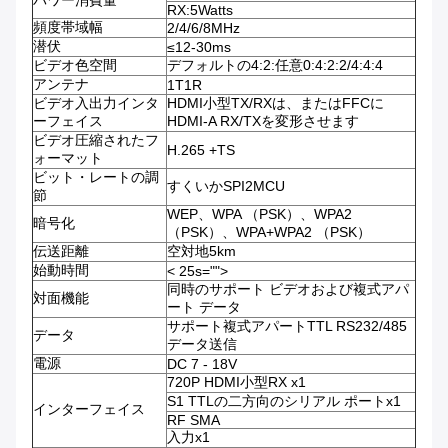
パワー消費量
RX:5Watts
頻度帯域幅
2/4/6/8MHz
潜伏
≤12-30ms
ビデオ色空間
デフォルトの4:2:任意0:4:2:2/4:4:4
アンテナ
1T1R
ビデオ入出力インタ
HDMI小型TX/RXは、またはFFCに
ーフェイス
HDMI-A RX/TXを変形させます
ビデオ圧縮されたフ
H.265 +TS
ォーマット
ビット・レートの調
すくいかSPI2MCU
節
WEP、WPA （PSK）、WPA2
暗号化
（PSK）、WPA+WPA2 （PSK）
伝送距離
空対地5km
始動時間
< 25s="">
同時のサポート ビデオおよび複式アパ
対面機能
ート データ
サポート複式アパートTTL RS232/485
データ
データ送信
電源
DC 7 - 18V
720P HDMI小型RX x1
S1 TTLの二方向のシリアル ポートx1
インターフェイス
RF SMA
入力x1