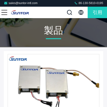
sales@suntor-intl.com
86-130-5810-0195
引用
製品