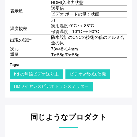
HDMI入出力状態
送受信
表示燈
ビデオ ボードの働く状態
力
実用温度:0°C ~+ 85°C
温度較差
保管温度:- 10°C ~+ 90°C
防水設計のCNCの技術の倍のアルミ合
出現の設計
金の貝
次元
73×48×14mm
重量
Tx:58g/Rx:58g
Tags:
hd の無線ビデオ送り主
ビデオwifiの送信機
HDワイヤレスビデオトランスミッター
同じようなプロダクト