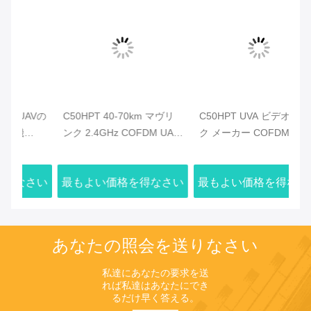
Vの
C50HPT 40-70km マヴリ
C50HPT UVA ビデオリン
C
ンク 2.4GHz COFDM UAV
ク メーカー COFDM ビデ
ビ
ア
ビデオトランスミッター 超
オ トランスミッター デー
タ
長距離 UP/Downlink
タ&ビデオ 送信システム
人
さい
最もよい価格を得なさい
最もよい価格を得なさい
最
あなたの照会を送りなさい
私達にあなたの要求を送
れば私達はあなたにでき
るだけ早く答える。